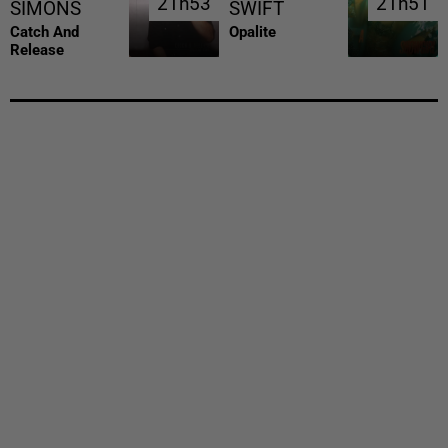
21h53
21h53
21h51
21h51
SIMONS
SWIFT
Catch And
Opalite
Release