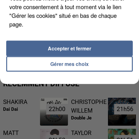
votre consentement à tout moment via le lien
"Gérer les cookies" situé en bas de chaque
page.
UNE TOURISTE DE L’OISE EMPORTÉE PAR UNE
Accepter et fermer
COULÉE DE BOUE EN HAUTE-SAVOIE
Gérer mes choix
RÉCEMMENT DIFFUSÉ
SHAKIRA
CHRISTOPHE
22h00
22h00
21h56
21h56
Dai Dai
WILLEM
Double Je
MATT
TAYLOR