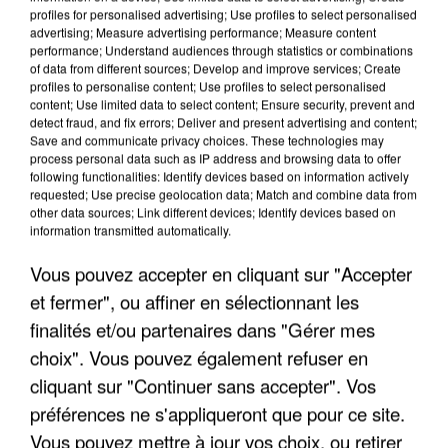
profiles for personalised advertising; Use profiles to select personalised
advertising; Measure advertising performance; Measure content
performance; Understand audiences through statistics or combinations
of data from different sources; Develop and improve services; Create
profiles to personalise content; Use profiles to select personalised
content; Use limited data to select content; Ensure security, prevent and
detect fraud, and fix errors; Deliver and present advertising and content;
Save and communicate privacy choices. These technologies may
process personal data such as IP address and browsing data to offer
following functionalities: Identify devices based on information actively
requested; Use precise geolocation data; Match and combine data from
UN SECOND CADRE DE LA DZ MAFIA
other data sources; Link different devices; Identify devices based on
INTERPELLÉ EN ALGÉRIE
information transmitted automatically.
Vous pouvez accepter en cliquant sur "Accepter
et fermer", ou affiner en sélectionnant les
finalités et/ou partenaires dans "Gérer mes
choix". Vous pouvez également refuser en
cliquant sur "Continuer sans accepter". Vos
préférences ne s'appliqueront que pour ce site.
Vous pouvez mettre à jour vos choix, ou retirer