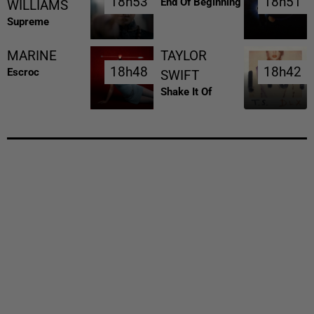
18h53
18h53
18h51
18h51
End Of Beginning
WILLIAMS
Supreme
MARINE
TAYLOR
18h48
18h48
18h42
18h42
Escroc
SWIFT
Shake It Of