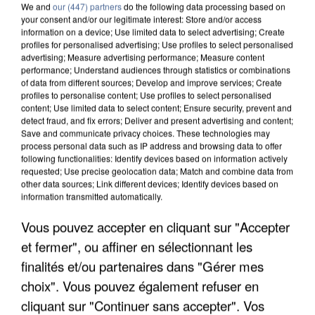
We and
our (447) partners
do the following data processing based on
your consent and/or our legitimate interest: Store and/or access
information on a device; Use limited data to select advertising; Create
profiles for personalised advertising; Use profiles to select personalised
advertising; Measure advertising performance; Measure content
performance; Understand audiences through statistics or combinations
of data from different sources; Develop and improve services; Create
profiles to personalise content; Use profiles to select personalised
content; Use limited data to select content; Ensure security, prevent and
detect fraud, and fix errors; Deliver and present advertising and content;
Save and communicate privacy choices. These technologies may
process personal data such as IP address and browsing data to offer
following functionalities: Identify devices based on information actively
requested; Use precise geolocation data; Match and combine data from
other data sources; Link different devices; Identify devices based on
information transmitted automatically.
APRÈS TOUTES CES CANICULES, LES REFUGES
Vous pouvez accepter en cliquant sur "Accepter
DE FAUNE SAUVAGE SONT...
et fermer", ou affiner en sélectionnant les
finalités et/ou partenaires dans "Gérer mes
choix". Vous pouvez également refuser en
cliquant sur "Continuer sans accepter". Vos