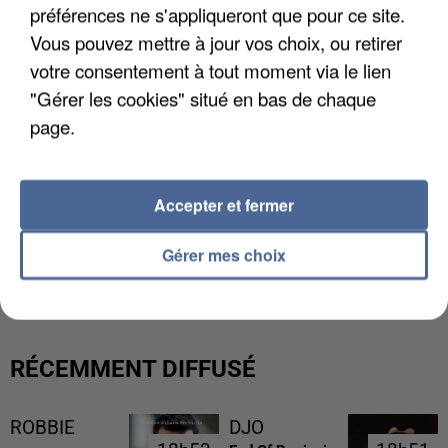
préférences ne s'appliqueront que pour ce site.
Vous pouvez mettre à jour vos choix, ou retirer
votre consentement à tout moment via le lien
"Gérer les cookies" situé en bas de chaque
page.
Accepter et fermer
L’UN DES FONDATEURS SUPPOSÉS DE LA DZ
Gérer mes choix
MAFIA INTERPELLÉ EN ALGÉRIE
RÉCEMMENT DIFFUSÉ
ROBBIE
DJO