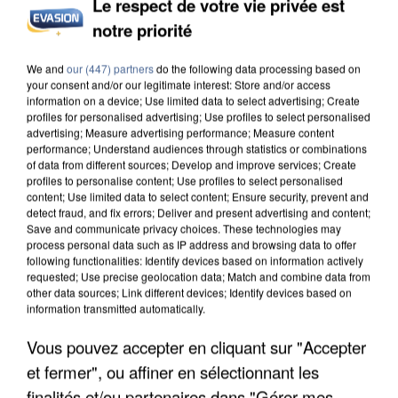
Le respect de votre vie privée est
notre priorité
INCENDIES : L’ÎLE-DE-FRANCE LANCE UN ÉLAN
DE SOLIDARITÉ AVEC LES...
We and
our (447) partners
do the following data processing based on
your consent and/or our legitimate interest: Store and/or access
information on a device; Use limited data to select advertising; Create
profiles for personalised advertising; Use profiles to select personalised
advertising; Measure advertising performance; Measure content
performance; Understand audiences through statistics or combinations
of data from different sources; Develop and improve services; Create
profiles to personalise content; Use profiles to select personalised
content; Use limited data to select content; Ensure security, prevent and
detect fraud, and fix errors; Deliver and present advertising and content;
Save and communicate privacy choices. These technologies may
process personal data such as IP address and browsing data to offer
following functionalities: Identify devices based on information actively
requested; Use precise geolocation data; Match and combine data from
other data sources; Link different devices; Identify devices based on
information transmitted automatically.
Vous pouvez accepter en cliquant sur "Accepter
et fermer", ou affiner en sélectionnant les
APRÈS TOUTES CES CANICULES, LES REFUGES
finalités et/ou partenaires dans "Gérer mes