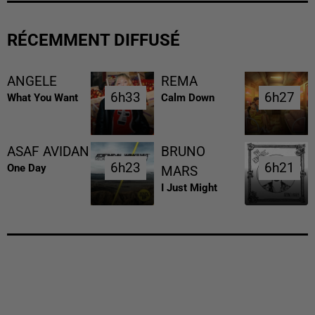
RÉCEMMENT DIFFUSÉ
ANGELE
REMA
6h33
6h33
6h27
6h27
What You Want
Calm Down
ASAF AVIDAN
BRUNO
6h23
6h23
6h21
6h21
One Day
MARS
I Just Might