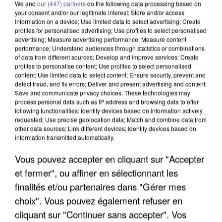
We and
our (447) partners
do the following data processing based on
your consent and/or our legitimate interest: Store and/or access
information on a device; Use limited data to select advertising; Create
profiles for personalised advertising; Use profiles to select personalised
advertising; Measure advertising performance; Measure content
performance; Understand audiences through statistics or combinations
of data from different sources; Develop and improve services; Create
profiles to personalise content; Use profiles to select personalised
content; Use limited data to select content; Ensure security, prevent and
detect fraud, and fix errors; Deliver and present advertising and content;
Save and communicate privacy choices. These technologies may
process personal data such as IP address and browsing data to offer
following functionalities: Identify devices based on information actively
requested; Use precise geolocation data; Match and combine data from
other data sources; Link different devices; Identify devices based on
information transmitted automatically.
APRÈS TOUTES CES CANICULES, LES REFUGES
Vous pouvez accepter en cliquant sur "Accepter
DE FAUNE SAUVAGE SONT...
et fermer", ou affiner en sélectionnant les
finalités et/ou partenaires dans "Gérer mes
choix". Vous pouvez également refuser en
cliquant sur "Continuer sans accepter". Vos