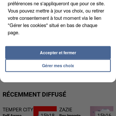
préférences ne s'appliqueront que pour ce site.
Vous pouvez mettre à jour vos choix, ou retirer
votre consentement à tout moment via le lien
"Gérer les cookies" situé en bas de chaque
page.
Accepter et fermer
L’UN DES FONDATEURS SUPPOSÉS DE LA DZ
Gérer mes choix
MAFIA INTERPELLÉ EN ALGÉRIE
RÉCEMMENT DIFFUSÉ
TEMPER CITY
ZAZIE
15h18
15h18
15h16
15h16
Self Aware
Peu Importe