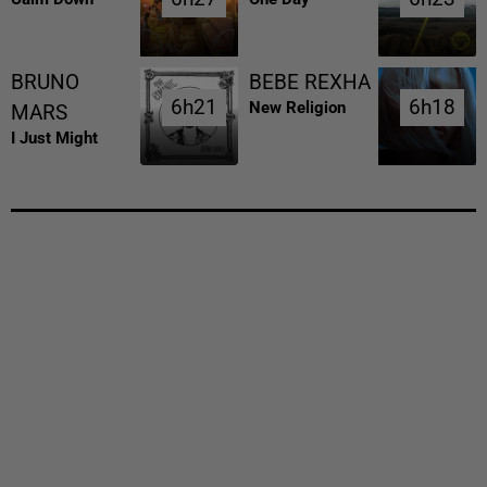
BRUNO
BEBE REXHA
6h21
6h21
6h18
6h18
New Religion
MARS
I Just Might