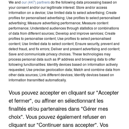
We and
our (447) partners
do the following data processing based on
your consent and/or our legitimate interest: Store and/or access
information on a device; Use limited data to select advertising; Create
profiles for personalised advertising; Use profiles to select personalised
advertising; Measure advertising performance; Measure content
performance; Understand audiences through statistics or combinations
of data from different sources; Develop and improve services; Create
profiles to personalise content; Use profiles to select personalised
content; Use limited data to select content; Ensure security, prevent and
detect fraud, and fix errors; Deliver and present advertising and content;
Save and communicate privacy choices. These technologies may
process personal data such as IP address and browsing data to offer
following functionalities: Identify devices based on information actively
requested; Use precise geolocation data; Match and combine data from
other data sources; Link different devices; Identify devices based on
information transmitted automatically.
APRÈS TOUTES CES CANICULES, LES REFUGES
Vous pouvez accepter en cliquant sur "Accepter
DE FAUNE SAUVAGE SONT...
et fermer", ou affiner en sélectionnant les
finalités et/ou partenaires dans "Gérer mes
choix". Vous pouvez également refuser en
cliquant sur "Continuer sans accepter". Vos