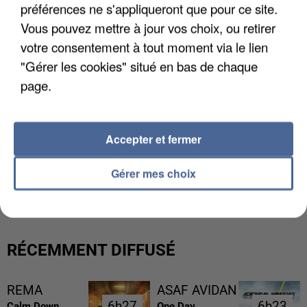
préférences ne s'appliqueront que pour ce site.
Vous pouvez mettre à jour vos choix, ou retirer
votre consentement à tout moment via le lien
"Gérer les cookies" situé en bas de chaque
page.
Accepter et fermer
L’UN DES FONDATEURS SUPPOSÉS DE LA DZ
Gérer mes choix
MAFIA INTERPELLÉ EN ALGÉRIE
RÉCEMMENT DIFFUSÉ
REMA
ASAF AVIDAN
6h27
6h27
6h23
6h23
Calm Down
One Day