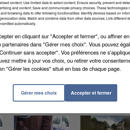
alised content; Use limited data to select content; Ensure security, prevent and detect
ertising and content; Save and communicate privacy choices. These technologies
and browsing data to offer following functionalities: Identify devices based on infor
eolocation data; Match and combine data from other data sources; Link different de
nsmitted automatically.
pter en cliquant sur "Accepter et fermer", ou affiner en
ainsi qu'un conseiller municipal sont récemment
/ou partenaires dans "Gérer mes choix". Vous pouvez éga
d'ordonner de nouvelles élections municipales
"Continuer sans accepter". Vos préférences ne s'appliqu
se déroulera le dimanche 24 juin. Un second tour est
uvez mettre à jour vos choix, ou retirer votre consenteme
Les bureaux de vote seront ouverts de 8h à 18h et les
en "Gérer les cookies" situé en bas de chaque page.
our se déclarer.
Gérer mes choix
Accepter et fermer