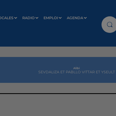
OCALES
RADIO
EMPLOI
AGENDA
Alibi
SEVDALIZA ET PABLLO VITTAR ET YSEULT