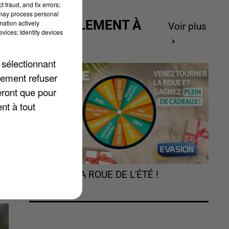
 fraud, and fix errors;
 may process personal
ACTUELLEMENT À
mation actively
Voir plus
vices; Identify devices
GAGNER
 sélectionnant
lement refuser
eront que pour
nt à tout
TOURNEZ LA ROUE DE L'ÉTÉ !