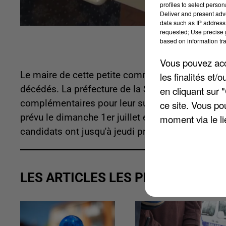
profiles to select person
Deliver and present adv
data such as IP address 
requested; Use precise g
based on information tra
Vous pouvez acce
Le maire de cette petite commune près de Roye 
les finalités et
décédés. La préfecture de la Somme vient donc 
en cliquant sur 
complémentaires pour leur succéder. Le scrutin 
ce site. Vous po
prévu le dimanche 1er juillet en cas de besoin. 
moment via le li
candidats ont jusqu'à jeudi prochain, le 7 juin, p
LES ARTICLES LES PLUS VUS