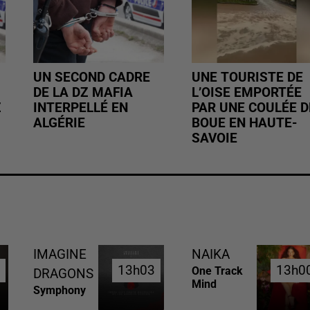
UN SECOND CADRE
UNE TOURISTE DE
DE LA DZ MAFIA
L’OISE EMPORTÉE
Z
INTERPELLÉ EN
PAR UNE COULÉE D
ALGÉRIE
BOUE EN HAUTE-
SAVOIE
IMAGINE
NAIKA
6
6
13h03
13h03
13h0
13h0
One Track
DRAGONS
Mind
Symphony