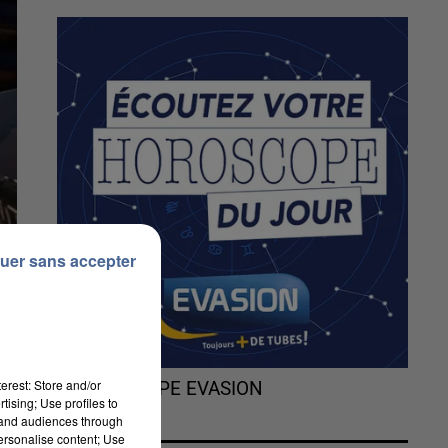
uer sans accepter
erest: Store and/or
L'HOROSCOPE EVASION
tising; Use profiles to
tand audiences through
personalise content; Use