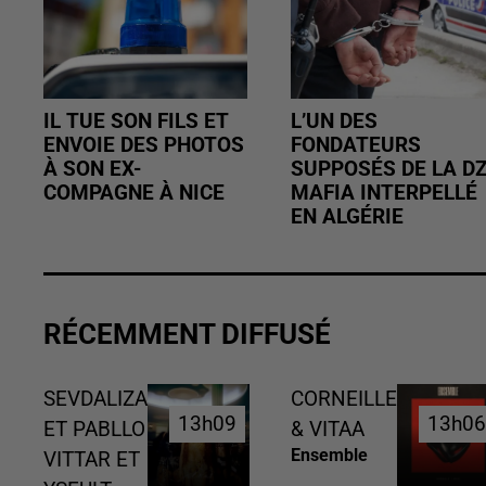
IL TUE SON FILS ET
L’UN DES
ENVOIE DES PHOTOS
FONDATEURS
À SON EX-
SUPPOSÉS DE LA D
COMPAGNE À NICE
MAFIA INTERPELLÉ
EN ALGÉRIE
RÉCEMMENT DIFFUSÉ
SEVDALIZA
CORNEILLE
13h09
13h09
13h0
13h0
ET PABLLO
& VITAA
Ensemble
VITTAR ET