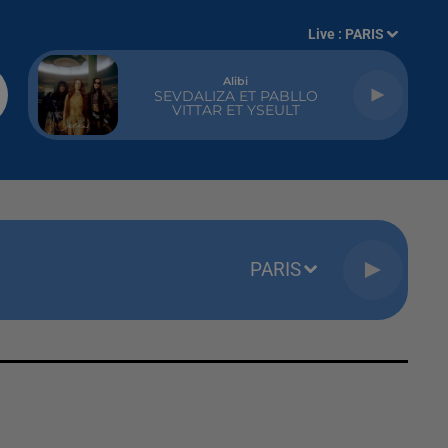
Live :
PARIS
Alibi
SEVDALIZA ET PABLLO
VITTAR ET YSEULT
PARIS