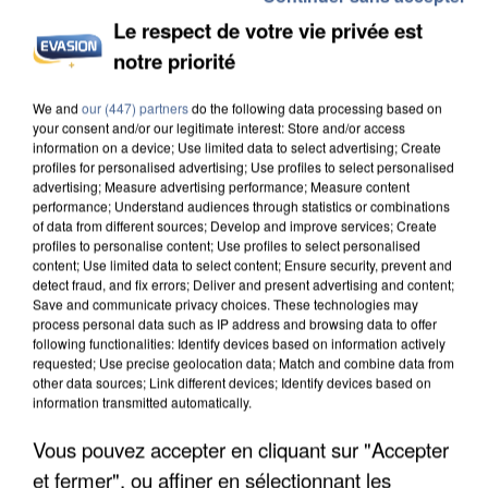
Le respect de votre vie privée est
notre priorité
INCENDIES : L’ÎLE-DE-FRANCE LANCE UN ÉLAN
We and
our (447) partners
do the following data processing based on
DE SOLIDARITÉ AVEC LES...
your consent and/or our legitimate interest: Store and/or access
information on a device; Use limited data to select advertising; Create
profiles for personalised advertising; Use profiles to select personalised
advertising; Measure advertising performance; Measure content
performance; Understand audiences through statistics or combinations
of data from different sources; Develop and improve services; Create
profiles to personalise content; Use profiles to select personalised
content; Use limited data to select content; Ensure security, prevent and
detect fraud, and fix errors; Deliver and present advertising and content;
Save and communicate privacy choices. These technologies may
process personal data such as IP address and browsing data to offer
following functionalities: Identify devices based on information actively
requested; Use precise geolocation data; Match and combine data from
other data sources; Link different devices; Identify devices based on
information transmitted automatically.
Vous pouvez accepter en cliquant sur "Accepter
et fermer", ou affiner en sélectionnant les