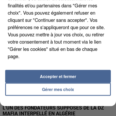
finalités et/ou partenaires dans "Gérer mes
APRÈS TOUTES CES CANICULES, LES REFUGES
choix". Vous pouvez également refuser en
DE FAUNE SAUVAGE SONT...
cliquant sur "Continuer sans accepter". Vos
préférences ne s'appliqueront que pour ce site.
Vous pouvez mettre à jour vos choix, ou retirer
votre consentement à tout moment via le lien
"Gérer les cookies" situé en bas de chaque
page.
Accepter et fermer
Gérer mes choix
L’UN DES FONDATEURS SUPPOSÉS DE LA DZ
MAFIA INTERPELLÉ EN ALGÉRIE