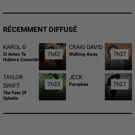
RÉCEMMENT DIFFUSÉ
KAROL G
CRAIG DAVID
7h42
7h42
7h37
7h37
Si Antes Te
Walking Away
Hubiera Conocido
TAYLOR
JECK
7h33
7h33
7h27
7h27
Parapluie
SWIFT
The Fate Of
Ophelia