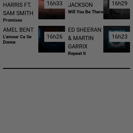
16h33
16h33
16h29
16h29
HARRIS FT.
JACKSON
Will You Be There
SAM SMITH
Promises
AMEL BENT
ED SHEERAN
16h26
16h26
16h23
16h23
L'amour Ca Se
& MARTIN
Donne
GARRIX
Repeat It