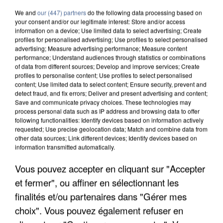
We and
our (447) partners
do the following data processing based on
your consent and/or our legitimate interest: Store and/or access
information on a device; Use limited data to select advertising; Create
profiles for personalised advertising; Use profiles to select personalised
advertising; Measure advertising performance; Measure content
performance; Understand audiences through statistics or combinations
of data from different sources; Develop and improve services; Create
profiles to personalise content; Use profiles to select personalised
content; Use limited data to select content; Ensure security, prevent and
detect fraud, and fix errors; Deliver and present advertising and content;
Save and communicate privacy choices. These technologies may
process personal data such as IP address and browsing data to offer
following functionalities: Identify devices based on information actively
requested; Use precise geolocation data; Match and combine data from
other data sources; Link different devices; Identify devices based on
information transmitted automatically.
UNE TOURISTE DE L’OISE EMPORTÉE PAR UNE
COULÉE DE BOUE EN HAUTE-SAVOIE
Vous pouvez accepter en cliquant sur "Accepter
et fermer", ou affiner en sélectionnant les
finalités et/ou partenaires dans "Gérer mes
choix". Vous pouvez également refuser en