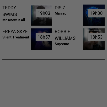
TEDDY
DISIZ
19h03
19h03
19h00
19h00
Maniac
SWIMS
Mr Know It All
FREYA SKYE
ROBBIE
18h57
18h57
18h53
18h53
Silent Treatment
WILLIAMS
Supreme