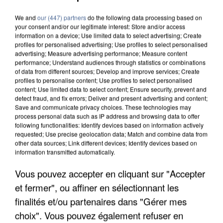
We and
our (447) partners
do the following data processing based on
your consent and/or our legitimate interest: Store and/or access
information on a device; Use limited data to select advertising; Create
profiles for personalised advertising; Use profiles to select personalised
advertising; Measure advertising performance; Measure content
performance; Understand audiences through statistics or combinations
of data from different sources; Develop and improve services; Create
profiles to personalise content; Use profiles to select personalised
content; Use limited data to select content; Ensure security, prevent and
detect fraud, and fix errors; Deliver and present advertising and content;
Save and communicate privacy choices. These technologies may
process personal data such as IP address and browsing data to offer
following functionalities: Identify devices based on information actively
requested; Use precise geolocation data; Match and combine data from
other data sources; Link different devices; Identify devices based on
information transmitted automatically.
Vous pouvez accepter en cliquant sur "Accepter
APRÈS TOUTES CES CANICULES, LES REFUGES
et fermer", ou affiner en sélectionnant les
DE FAUNE SAUVAGE SONT...
finalités et/ou partenaires dans "Gérer mes
choix". Vous pouvez également refuser en