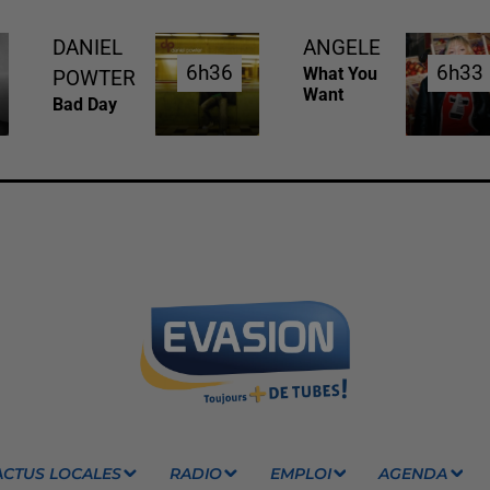
DANIEL
ANGELE
6h36
6h36
6h33
6h33
What You
POWTER
Want
Bad Day
ACTUS LOCALES
RADIO
EMPLOI
AGENDA