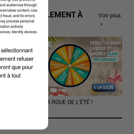
tand audiences through
personalise content; Use
ACTUELLEMENT À
Voir plus
 fraud, and fix errors;
 may process personal
GAGNER
mation actively
vices; Identify devices
 sélectionnant
lement refuser
eront que pour
nt à tout
4
TOURNEZ LA ROUE DE L'ÉTÉ !