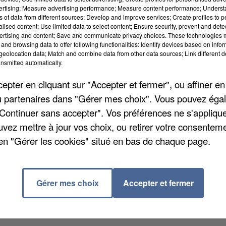
vertising; Measure advertising performance; Measure content performance; Unders
ns of data from different sources; Develop and improve services; Create profiles to 
alised content; Use limited data to select content; Ensure security, prevent and detect
ertising and content; Save and communicate privacy choices. These technologies
and browsing data to offer following functionalities: Identify devices based on infor
eolocation data; Match and combine data from other data sources; Link different de
nsmitted automatically.
pter en cliquant sur "Accepter et fermer", ou affiner en
/ou partenaires dans "Gérer mes choix". Vous pouvez éga
"Continuer sans accepter". Vos préférences ne s'appliqu
uvez mettre à jour vos choix, ou retirer votre consenteme
la qualité de l'air, afin de prévenir la diffusion de la
en "Gérer les cookies" situé en bas de chaque page.
 responsables de divers établissements. On attend 2
 total, la mise en place des capteurs coûtera 10.000
Gérer mes choix
Accepter et fermer