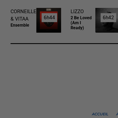
CORNEILLE
LIZZO
6h44
6h44
6h42
6h42
2 Be Loved
& VITAA
(am I
Ensemble
Ready)
ACCUEIL