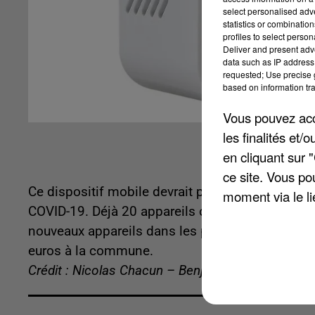
select personalised ad
statistics or combinatio
profiles to select person
Deliver and present adv
data such as IP address 
requested; Use precise g
based on information tra
Vous pouvez acce
les finalités et
en cliquant sur 
ce site. Vous po
Ce dispositif mobile devrait permettre de mesurer 
moment via le li
COVID-19. Déjà 20 appareils ont étés remis aux
nouveaux appareils dans les prochains jours. Au
euros à la commune.
Crédit : Nicolas Chacun – Benjamin Swiniarski