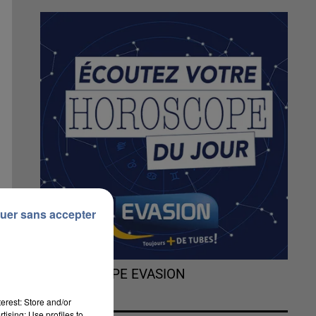
uer sans accepter
L'HOROSCOPE EVASION
erest: Store and/or
tising; Use profiles to