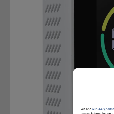
We and
our (447) partn
access information on a 