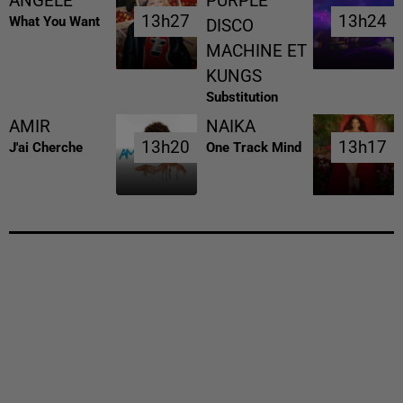
ANGELE
PURPLE
13h27
13h27
13h24
13h24
What You Want
DISCO
MACHINE ET
KUNGS
Substitution
AMIR
NAIKA
13h20
13h20
13h17
13h17
J'ai Cherche
One Track Mind