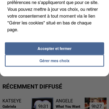
préférences ne s'appliqueront que pour ce site.
Vous pouvez mettre à jour vos choix, ou retirer
votre consentement à tout moment via le lien
"Gérer les cookies" situé en bas de chaque
page.
Accepter et fermer
LES DONNÉES DE 300 000 CLIENTS DÉROBÉES À
Gérer mes choix
INTERMARCHÉ APRÈS UNE...
RÉCEMMENT DIFFUSÉ
KATSEYE
ANGELE
9h31
9h31
9h27
9h27
Gabriela
What You Want