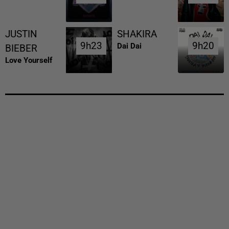
JUSTIN
SHAKIRA
9h23
9h23
9h20
9h20
Dai Dai
BIEBER
Love Yourself