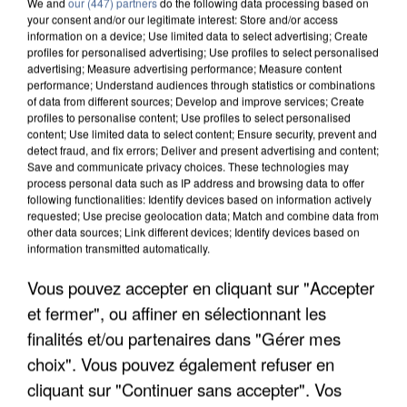
We and
our (447) partners
do the following data processing based on
your consent and/or our legitimate interest: Store and/or access
information on a device; Use limited data to select advertising; Create
profiles for personalised advertising; Use profiles to select personalised
advertising; Measure advertising performance; Measure content
performance; Understand audiences through statistics or combinations
of data from different sources; Develop and improve services; Create
profiles to personalise content; Use profiles to select personalised
content; Use limited data to select content; Ensure security, prevent and
detect fraud, and fix errors; Deliver and present advertising and content;
Save and communicate privacy choices. These technologies may
process personal data such as IP address and browsing data to offer
following functionalities: Identify devices based on information actively
requested; Use precise geolocation data; Match and combine data from
other data sources; Link different devices; Identify devices based on
information transmitted automatically.
UNE TOURISTE DE L’OISE EMPORTÉE PAR UNE
COULÉE DE BOUE EN HAUTE-SAVOIE
Vous pouvez accepter en cliquant sur "Accepter
et fermer", ou affiner en sélectionnant les
finalités et/ou partenaires dans "Gérer mes
choix". Vous pouvez également refuser en
cliquant sur "Continuer sans accepter". Vos