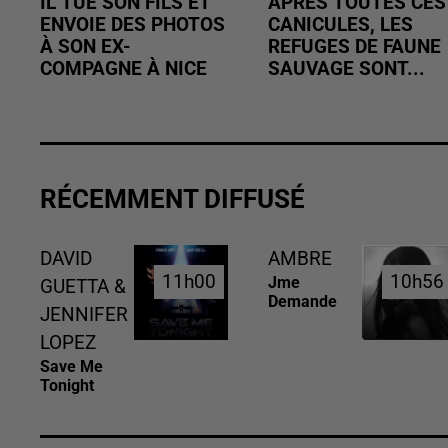
IL TUE SON FILS ET
APRÈS TOUTES CES
ENVOIE DES PHOTOS
CANICULES, LES
À SON EX-
REFUGES DE FAUNE
COMPAGNE À NICE
SAUVAGE SONT...
RÉCEMMENT DIFFUSÉ
DAVID
AMBRE
11h00
11h00
10h56
10h56
Jme
GUETTA &
Demande
JENNIFER
LOPEZ
Save Me
Tonight