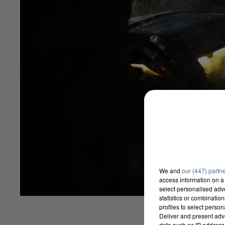
We and
our (447) partn
access information on a 
select personalised ad
statistics or combinatio
profiles to select person
Deliver and present adv
data such as IP address 