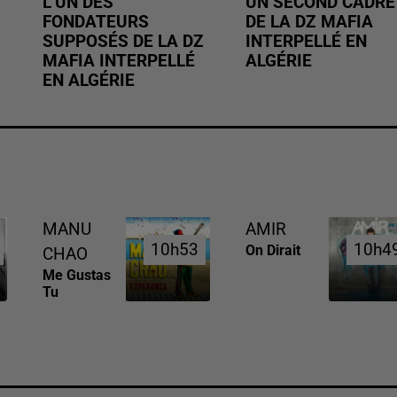
L’UN DES
UN SECOND CADRE
FONDATEURS
DE LA DZ MAFIA
SUPPOSÉS DE LA DZ
INTERPELLÉ EN
MAFIA INTERPELLÉ
ALGÉRIE
EN ALGÉRIE
MANU
AMIR
10h53
10h53
10h4
10h4
On Dirait
CHAO
Me Gustas
Tu