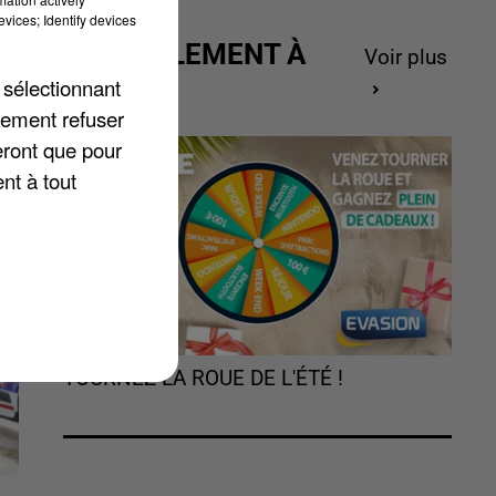
vices; Identify devices
ACTUELLEMENT À
Voir plus
GAGNER
 sélectionnant
lement refuser
eront que pour
nt à tout
TOURNEZ LA ROUE DE L'ÉTÉ !