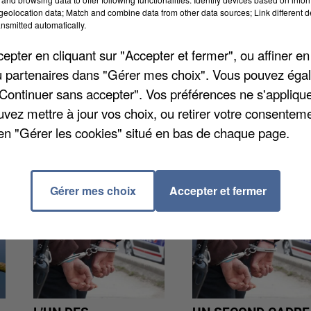
eolocation data; Match and combine data from other data sources; Link different de
nsmitted automatically.
lège Rosa Bonheur réalisent cette année une œuvre
sien Edouard Sufrin. La finalité est de réaliser un
pter en cliquant sur "Accepter et fermer", ou affiner en
l a lieu aujourd'hui à travers six ateliers sur le thème
/ou partenaires dans "Gérer mes choix". Vous pouvez éga
ogue, une joaillière et un collecteur. Les collégiens
"Continuer sans accepter". Vos préférences ne s'appliqu
oux en manipulant des pierres précieuses.
uvez mettre à jour vos choix, ou retirer votre consenteme
en "Gérer les cookies" situé en bas de chaque page.
Gérer mes choix
Accepter et fermer