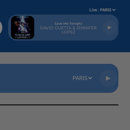
Live :
PARIS
Save Me Tonight
DAVID GUETTA & JENNIFER
LOPEZ
PARIS