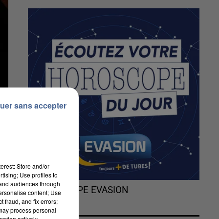
uer sans accepter
erest: Store and/or
tising; Use profiles to
tand audiences through
L'HOROSCOPE EVASION
personalise content; Use
 fraud, and fix errors;
 may process personal
mation actively