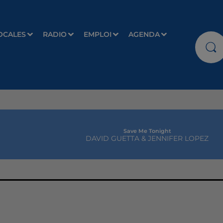
OCALES
RADIO
EMPLOI
AGENDA
Save Me Tonight
DAVID GUETTA & JENNIFER LOPEZ