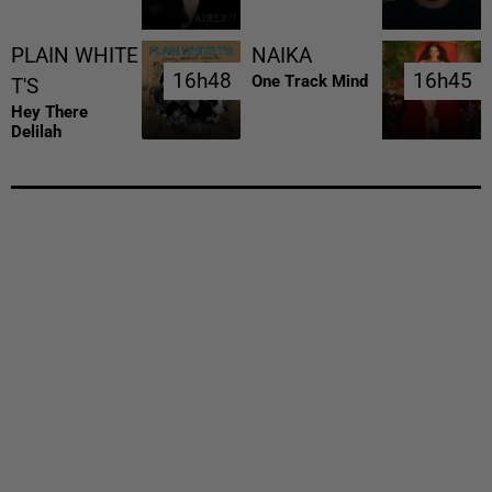
PLAIN WHITE
NAIKA
16h48
16h48
16h45
16h45
One Track Mind
T'S
Hey There
Delilah