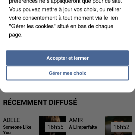
préférences ne s'appliqueront que pour ce site.
Vous pouvez mettre à jour vos choix, ou retirer
votre consentement à tout moment via le lien
"Gérer les cookies" situé en bas de chaque
page.
Accepter et fermer
LES DONNÉES DE 300 000 CLIENTS DÉROBÉES À
INTERMARCHÉ APRÈS UNE...
Gérer mes choix
RÉCEMMENT DIFFUSÉ
ADELE
AMIR
16h55
16h55
16h52
16h52
Someone Like
A L'imparfaite
You