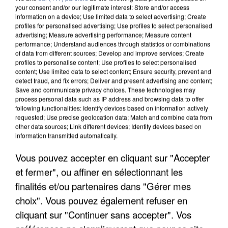
your consent and/or our legitimate interest: Store and/or access
information on a device; Use limited data to select advertising; Create
profiles for personalised advertising; Use profiles to select personalised
advertising; Measure advertising performance; Measure content
performance; Understand audiences through statistics or combinations
of data from different sources; Develop and improve services; Create
profiles to personalise content; Use profiles to select personalised
content; Use limited data to select content; Ensure security, prevent and
detect fraud, and fix errors; Deliver and present advertising and content;
Save and communicate privacy choices. These technologies may
process personal data such as IP address and browsing data to offer
following functionalities: Identify devices based on information actively
requested; Use precise geolocation data; Match and combine data from
other data sources; Link different devices; Identify devices based on
information transmitted automatically.
UNE TOURISTE DE L’OISE EMPORTÉE PAR UNE
COULÉE DE BOUE EN HAUTE-SAVOIE
Vous pouvez accepter en cliquant sur "Accepter
et fermer", ou affiner en sélectionnant les
finalités et/ou partenaires dans "Gérer mes
choix". Vous pouvez également refuser en
cliquant sur "Continuer sans accepter". Vos