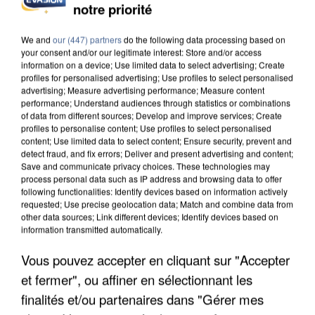
notre priorité
We and
our (447) partners
do the following data processing based on
your consent and/or our legitimate interest: Store and/or access
information on a device; Use limited data to select advertising; Create
profiles for personalised advertising; Use profiles to select personalised
advertising; Measure advertising performance; Measure content
performance; Understand audiences through statistics or combinations
of data from different sources; Develop and improve services; Create
profiles to personalise content; Use profiles to select personalised
content; Use limited data to select content; Ensure security, prevent and
detect fraud, and fix errors; Deliver and present advertising and content;
Save and communicate privacy choices. These technologies may
process personal data such as IP address and browsing data to offer
following functionalities: Identify devices based on information actively
requested; Use precise geolocation data; Match and combine data from
other data sources; Link different devices; Identify devices based on
information transmitted automatically.
APRÈS TOUTES CES CANICULES, LES REFUGES
Vous pouvez accepter en cliquant sur "Accepter
DE FAUNE SAUVAGE SONT...
et fermer", ou affiner en sélectionnant les
finalités et/ou partenaires dans "Gérer mes