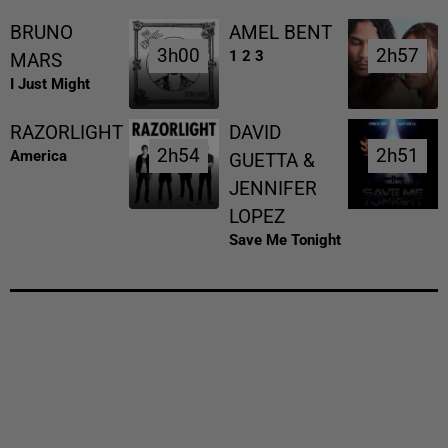
BRUNO
AMEL BENT
3h00
3h00
2h57
2h57
1 2 3
MARS
I Just Might
RAZORLIGHT
DAVID
2h54
2h54
2h51
2h51
America
GUETTA &
JENNIFER
LOPEZ
Save Me Tonight