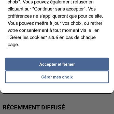
choix". Vous pouvez également refuser en
cliquant sur "Continuer sans accepter". Vos
préférences ne s'appliqueront que pour ce site.
Vous pouvez mettre à jour vos choix, ou retirer
votre consentement à tout moment via le lien
"Gérer les cookies" situé en bas de chaque
page.
Accepter et fermer
L’UN DES FONDATEURS SUPPOSÉS DE LA DZ
Gérer mes choix
MAFIA INTERPELLÉ EN ALGÉRIE
RÉCEMMENT DIFFUSÉ