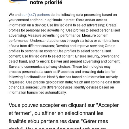
notre priorité
DE SOLIDARITÉ AVEC LES...
We and
our (447) partners
do the following data processing based on
your consent and/or our legitimate interest: Store and/or access
information on a device; Use limited data to select advertising; Create
profiles for personalised advertising; Use profiles to select personalised
advertising; Measure advertising performance; Measure content
performance; Understand audiences through statistics or combinations
of data from different sources; Develop and improve services; Create
profiles to personalise content; Use profiles to select personalised
content; Use limited data to select content; Ensure security, prevent and
detect fraud, and fix errors; Deliver and present advertising and content;
Save and communicate privacy choices. These technologies may
process personal data such as IP address and browsing data to offer
following functionalities: Identify devices based on information actively
requested; Use precise geolocation data; Match and combine data from
other data sources; Link different devices; Identify devices based on
information transmitted automatically.
Vous pouvez accepter en cliquant sur "Accepter
APRÈS TOUTES CES CANICULES, LES REFUGES
et fermer", ou affiner en sélectionnant les
DE FAUNE SAUVAGE SONT...
finalités et/ou partenaires dans "Gérer mes
choix". Vous pouvez également refuser en