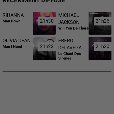
RÉCEMMENT DIFFUSÉ
RIHANNA
MICHAEL
21h30
21h30
21h26
21h26
Man Down
JACKSON
Will You Be There
OLIVIA DEAN
FRERO
21h23
21h23
21h20
21h20
Man I Need
DELAVEGA
Le Chant Des
Sirenes