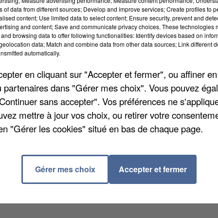
vertising; Measure advertising performance; Measure content performance; Unders
ns of data from different sources; Develop and improve services; Create profiles to 
alised content; Use limited data to select content; Ensure security, prevent and detect
ertising and content; Save and communicate privacy choices. These technologies
 le site archéologique de Châteaubleau. On en trouve
and browsing data to offer following functionalities: Identify devices based on infor
eolocation data; Match and combine data from other data sources; Link different de
nt organisés comme chaque été par le groupement
nsmitted automatically.
 patrimoine et d'éducation populaire. Cela doit
e pierre, les maçonneries traditionnelles, s'initier à l
pter en cliquant sur "Accepter et fermer", ou affiner en
er des sculptures. Ces chantiers de bénévoles sont
/ou partenaires dans "Gérer mes choix". Vous pouvez éga
our des séjours d'une à deux semaines. 16 ont été
"Continuer sans accepter". Vos préférences ne s'appliqu
ongés estivaux.
uvez mettre à jour vos choix, ou retirer votre consenteme
en "Gérer les cookies" situé en bas de chaque page.
Gérer mes choix
Accepter et fermer