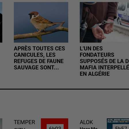
APRÈS TOUTES CES
L’UN DES
CANICULES, LES
FONDATEURS
REFUGES DE FAUNE
SUPPOSÉS DE LA D
SAUVAGE SONT...
MAFIA INTERPELL
EN ALGÉRIE
TEMPER
ALOK
6h03
6h03
5h57
5h57