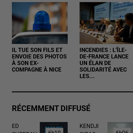
IL TUE SON FILS ET
INCENDIES : L’ÎLE-
ENVOIE DES PHOTOS
DE-FRANCE LANCE
À SON EX-
UN ÉLAN DE
COMPAGNE À NICE
SOLIDARITÉ AVEC
LES...
RÉCEMMENT DIFFUSÉ
ED
KENDJI
6h10
6h10
6h06
6h06