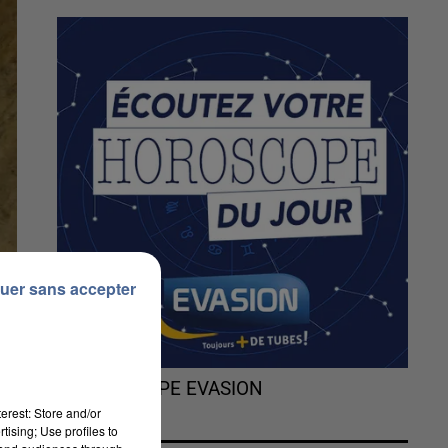
uer sans accepter
L'HOROSCOPE EVASION
erest: Store and/or
tising; Use profiles to