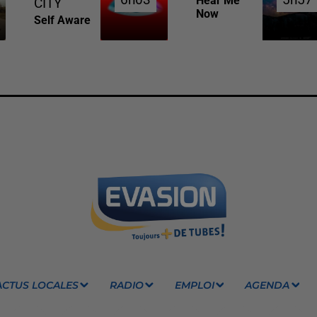
Hear Me
CITY
Now
Self Aware
ACTUS LOCALES
RADIO
EMPLOI
AGENDA