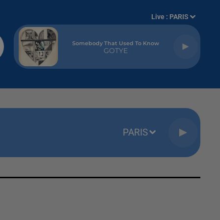
Live :
PARIS
Somebody That Used To Know
GOTYE
PARIS