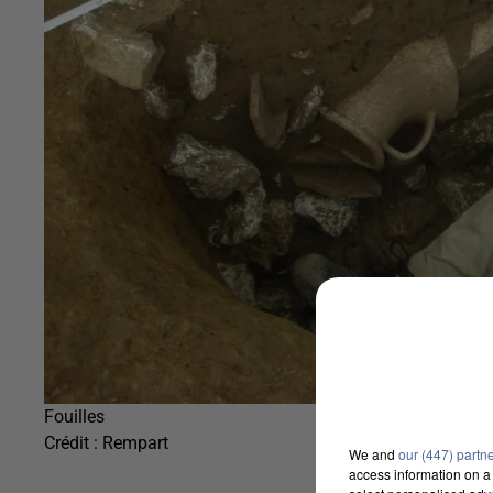
Fouilles
Crédit :
Rempart
We and
our (447) partn
access information on a 