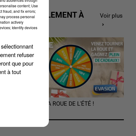
tand audiences through
personalise content; Use
 fraud, and fix errors;
ACTUELLEMENT À
Voir plus
 may process personal
GAGNER
mation actively
vices; Identify devices
a
 sélectionnant
lement refuser
eront que pour
nt à tout
TOURNEZ LA ROUE DE L'ÉTÉ !