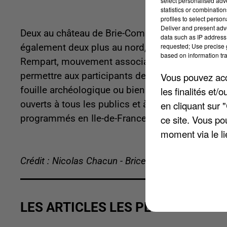
select personalised ad
statistics or combinatio
profiles to select person
Deliver and present adv
Deux au château de Brie-Combert et un autre sur
data such as IP address 
requested; Use precise g
également deux plus au nord, à Chelles. Ils so
based on information tra
Rempart, mouvement associatif de sauvegarde du
permettre aux participants de découvrir la taille d
Vous pouvez acce
fouille archéologique ou bien encore reconstitu
les finalités et
ouverts à tous les publics et à tous les âges, p
en cliquant sur 
programmés en Ile-de-France à l'occasion des c
ce site. Vous po
moment via le li
Crédit : Nicolas Chacun - Brice Charrier
LES ARTICLES LES PLUS VUS