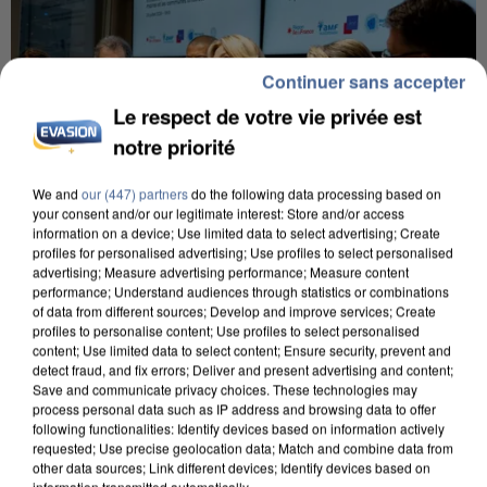
Continuer sans accepter
Le respect de votre vie privée est
notre priorité
We and
our (447) partners
do the following data processing based on
your consent and/or our legitimate interest: Store and/or access
information on a device; Use limited data to select advertising; Create
profiles for personalised advertising; Use profiles to select personalised
advertising; Measure advertising performance; Measure content
INCENDIES : L’ÎLE-DE-FRANCE LANCE UN ÉLAN
performance; Understand audiences through statistics or combinations
DE SOLIDARITÉ AVEC LES...
of data from different sources; Develop and improve services; Create
profiles to personalise content; Use profiles to select personalised
content; Use limited data to select content; Ensure security, prevent and
detect fraud, and fix errors; Deliver and present advertising and content;
Save and communicate privacy choices. These technologies may
process personal data such as IP address and browsing data to offer
following functionalities: Identify devices based on information actively
requested; Use precise geolocation data; Match and combine data from
other data sources; Link different devices; Identify devices based on
information transmitted automatically.