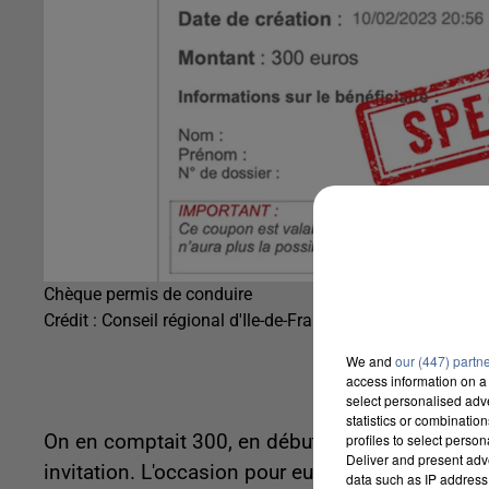
Chèque permis de conduire
Crédit :
Conseil régional d'Ile-de-France
We and
our (447) partn
access information on a 
select personalised ad
statistics or combinatio
profiles to select person
On en comptait 300, en début de semaine, qui se
Deliver and present adv
invitation. L'occasion pour eux de prendre par à
data such as IP address 