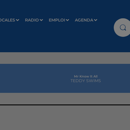
OCALES
RADIO
EMPLOI
AGENDA
Mr Know It All
TEDDY SWIMS