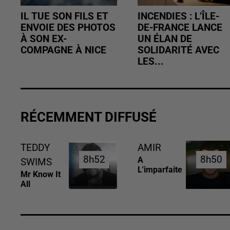
IL TUE SON FILS ET
INCENDIES : L’ÎLE-
ENVOIE DES PHOTOS
DE-FRANCE LANCE
À SON EX-
UN ÉLAN DE
COMPAGNE À NICE
SOLIDARITÉ AVEC
LES...
RÉCEMMENT DIFFUSÉ
TEDDY
AMIR
8h52
8h52
8h50
8h50
A
SWIMS
L'imparfaite
Mr Know It
All