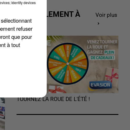
vices; Identify devices
is
ACTUELLEMENT À
Voir plus
 sélectionnant
cs
GAGNER
lement refuser
eront que pour
nt à tout
TOURNEZ LA ROUE DE L'ÉTÉ !