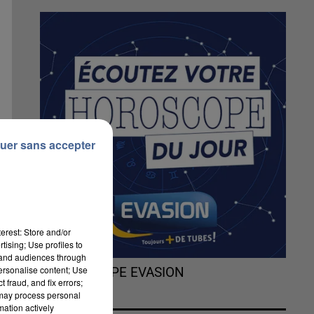
uer sans accepter
erest: Store and/or
tising; Use profiles to
tand audiences through
personalise content; Use
L'HOROSCOPE EVASION
 fraud, and fix errors;
e
 may process personal
mation actively