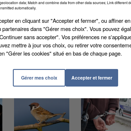
eolocation data; Match and combine data from other data sources; Link different de
oublier un studio photo avec des professionnels ou
nsmitted automatically.
métiers qui embauchent. Pour rappel, le chèque perm
pter en cliquant sur "Accepter et fermer", ou affiner en
ar la Région sur les frais d'auto-école pour les publi
/ou partenaires dans "Gérer mes choix". Vous pouvez éga
7 millions d'euros pour 2023. Plus d'infos via
aide-
"Continuer sans accepter". Vos préférences ne s'appliqu
uvez mettre à jour vos choix, ou retirer votre consenteme
en "Gérer les cookies" situé en bas de chaque page.
Gérer mes choix
Accepter et fermer