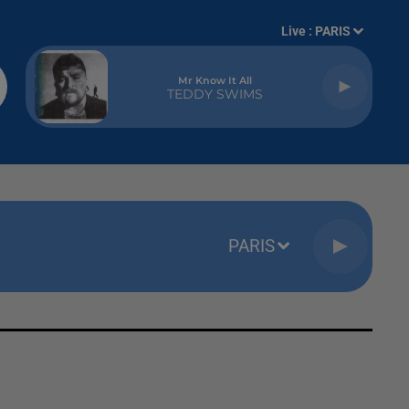
Live :
PARIS
Mr Know It All
TEDDY SWIMS
PARIS