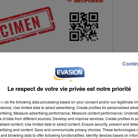
Contin
Le respect de votre vie privée est notre priorité
ers
do the following data processing based on your consent and/or our legitimate int
device; Use limited data to select advertising; Create profiles for personalised adver
vertising; Measure advertising performance; Measure content performance; Unders
ns of data from different sources; Develop and improve services; Create profiles to 
alised content; Use limited data to select content; Ensure security, prevent and detect
 sont rendus au siège du conseil régional suite à un
ertising and content; Save and communicate privacy choices. These technologies
 plusieurs ateliers, comme un simulateur de conduite,
and browsing data to offer following functionalities: Identify devices based on infor