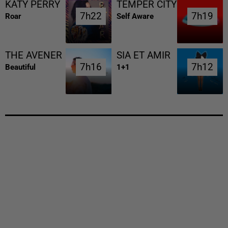
KATY PERRY
TEMPER CITY
7h22
7h22
7h19
7h19
Roar
Self Aware
THE AVENER
SIA ET AMIR
7h16
7h16
7h12
7h12
Beautiful
1+1