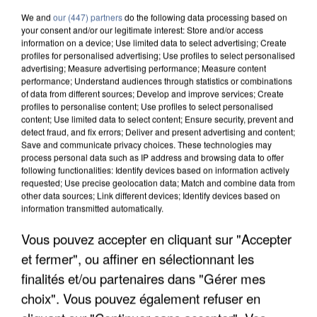
We and
our (447) partners
do the following data processing based on
your consent and/or our legitimate interest: Store and/or access
information on a device; Use limited data to select advertising; Create
profiles for personalised advertising; Use profiles to select personalised
advertising; Measure advertising performance; Measure content
performance; Understand audiences through statistics or combinations
of data from different sources; Develop and improve services; Create
profiles to personalise content; Use profiles to select personalised
content; Use limited data to select content; Ensure security, prevent and
detect fraud, and fix errors; Deliver and present advertising and content;
Save and communicate privacy choices. These technologies may
process personal data such as IP address and browsing data to offer
following functionalities: Identify devices based on information actively
requested; Use precise geolocation data; Match and combine data from
other data sources; Link different devices; Identify devices based on
information transmitted automatically.
L’UN DES FONDATEURS SUPPOSÉS DE LA DZ
Vous pouvez accepter en cliquant sur "Accepter
MAFIA INTERPELLÉ EN ALGÉRIE
et fermer", ou affiner en sélectionnant les
finalités et/ou partenaires dans "Gérer mes
choix". Vous pouvez également refuser en