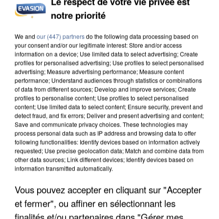
Le respect de votre vie privée est
notre priorité
L’UN DES FONDATEURS SUPPOSÉS DE LA DZ
MAFIA INTERPELLÉ EN ALGÉRIE
We and
our (447) partners
do the following data processing based on
your consent and/or our legitimate interest: Store and/or access
information on a device; Use limited data to select advertising; Create
profiles for personalised advertising; Use profiles to select personalised
advertising; Measure advertising performance; Measure content
performance; Understand audiences through statistics or combinations
of data from different sources; Develop and improve services; Create
profiles to personalise content; Use profiles to select personalised
content; Use limited data to select content; Ensure security, prevent and
detect fraud, and fix errors; Deliver and present advertising and content;
Save and communicate privacy choices. These technologies may
process personal data such as IP address and browsing data to offer
following functionalities: Identify devices based on information actively
requested; Use precise geolocation data; Match and combine data from
other data sources; Link different devices; Identify devices based on
information transmitted automatically.
Vous pouvez accepter en cliquant sur "Accepter
et fermer", ou affiner en sélectionnant les
UN SECOND CADRE DE LA DZ MAFIA
finalités et/ou partenaires dans "Gérer mes