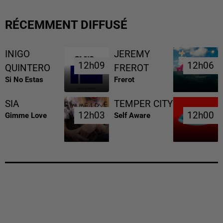
RÉCEMMENT DIFFUSÉ
INIGO
JEREMY
12h09
12h09
12h06
12h06
QUINTERO
FREROT
Si No Estas
Frerot
SIA
TEMPER CITY
12h03
12h03
12h00
12h00
Gimme Love
Self Aware