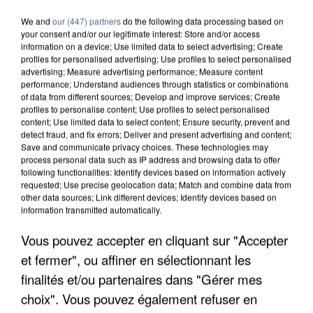
We and
our (447) partners
do the following data processing based on
your consent and/or our legitimate interest: Store and/or access
information on a device; Use limited data to select advertising; Create
profiles for personalised advertising; Use profiles to select personalised
advertising; Measure advertising performance; Measure content
performance; Understand audiences through statistics or combinations
of data from different sources; Develop and improve services; Create
profiles to personalise content; Use profiles to select personalised
content; Use limited data to select content; Ensure security, prevent and
detect fraud, and fix errors; Deliver and present advertising and content;
Save and communicate privacy choices. These technologies may
process personal data such as IP address and browsing data to offer
following functionalities: Identify devices based on information actively
requested; Use precise geolocation data; Match and combine data from
other data sources; Link different devices; Identify devices based on
information transmitted automatically.
APRÈS TOUTES CES CANICULES, LES REFUGES
Vous pouvez accepter en cliquant sur "Accepter
DE FAUNE SAUVAGE SONT...
et fermer", ou affiner en sélectionnant les
finalités et/ou partenaires dans "Gérer mes
choix". Vous pouvez également refuser en