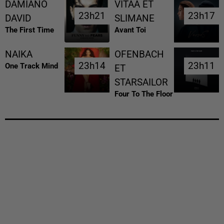
DAMIANO
VITAA ET
23h21
23h21
23h17
23h17
DAVID
SLIMANE
The First Time
Avant Toi
NAIKA
OFENBACH
23h14
23h14
23h11
23h11
One Track Mind
ET
STARSAILOR
Four To The Floor