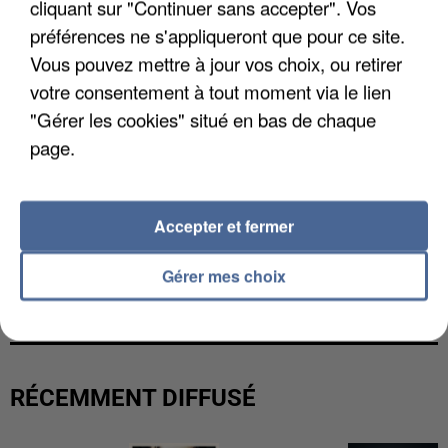
cliquant sur "Continuer sans accepter". Vos
préférences ne s'appliqueront que pour ce site.
Vous pouvez mettre à jour vos choix, ou retirer
votre consentement à tout moment via le lien
"Gérer les cookies" situé en bas de chaque
page.
Accepter et fermer
L’UN DES FONDATEURS SUPPOSÉS DE LA DZ
Gérer mes choix
MAFIA INTERPELLÉ EN ALGÉRIE
RÉCEMMENT DIFFUSÉ