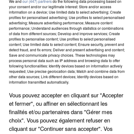
We and
our (447) partners
do the following data processing based on
your consent and/or our legitimate interest: Store and/or access
information on a device; Use limited data to select advertising; Create
profiles for personalised advertising; Use profiles to select personalised
advertising; Measure advertising performance; Measure content
performance; Understand audiences through statistics or combinations
of data from different sources; Develop and improve services; Create
profiles to personalise content; Use profiles to select personalised
content; Use limited data to select content; Ensure security, prevent and
detect fraud, and fix errors; Deliver and present advertising and content;
Save and communicate privacy choices. These technologies may
process personal data such as IP address and browsing data to offer
following functionalities: Identify devices based on information actively
requested; Use precise geolocation data; Match and combine data from
other data sources; Link different devices; Identify devices based on
information transmitted automatically.
LES DONNÉES DE 300 000 CLIENTS DÉROBÉES À
INTERMARCHÉ APRÈS UNE...
Vous pouvez accepter en cliquant sur "Accepter
et fermer", ou affiner en sélectionnant les
finalités et/ou partenaires dans "Gérer mes
choix". Vous pouvez également refuser en
cliquant sur "Continuer sans accepter". Vos