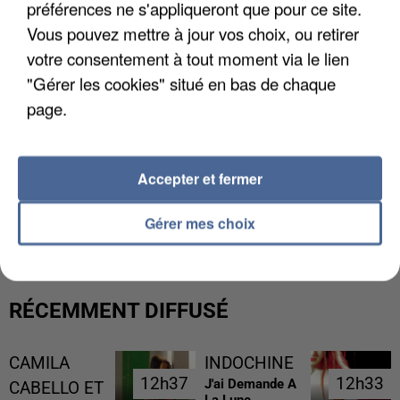
préférences ne s'appliqueront que pour ce site.
Vous pouvez mettre à jour vos choix, ou retirer
votre consentement à tout moment via le lien
"Gérer les cookies" situé en bas de chaque
page.
Accepter et fermer
GABRIEL ATTAL ET RAPHAËL GLUCKSMANN
VISÉS PAR DES INGÉRENCES...
Gérer mes choix
RÉCEMMENT DIFFUSÉ
CAMILA
INDOCHINE
12h37
12h37
12h33
12h33
J'ai Demande A
CABELLO ET
La Lune