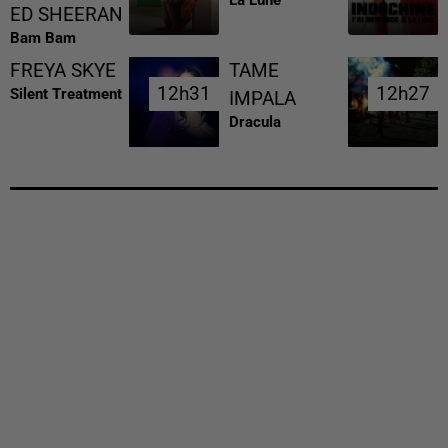
ED SHEERAN
Bam Bam
FREYA SKYE
TAME
12h31
12h31
12h27
12h27
Silent Treatment
IMPALA
Dracula