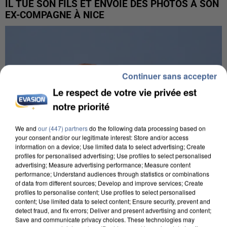
IL TUE SON FILS ET ENVOIE DES PHOTOS À SON
EX-COMPAGNE À NICE
Continuer sans accepter
Le respect de votre vie privée est
notre priorité
We and
our (447) partners
do the following data processing based on
your consent and/or our legitimate interest: Store and/or access
information on a device; Use limited data to select advertising; Create
profiles for personalised advertising; Use profiles to select personalised
advertising; Measure advertising performance; Measure content
performance; Understand audiences through statistics or combinations
of data from different sources; Develop and improve services; Create
profiles to personalise content; Use profiles to select personalised
APRÈS TOUTES CES CANICULES, LES REFUGES
content; Use limited data to select content; Ensure security, prevent and
DE FAUNE SAUVAGE SONT...
detect fraud, and fix errors; Deliver and present advertising and content;
Save and communicate privacy choices. These technologies may