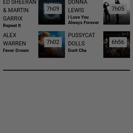
ED SHEERAN
DONNA
7h09
7h09
7h05
7h05
& MARTIN
LEWIS
I Love You
GARRIX
Always Forever
Repeat It
ALEX
PUSSYCAT
7h02
7h02
6h56
6h56
WARREN
DOLLS
Fever Dream
Don't Cha