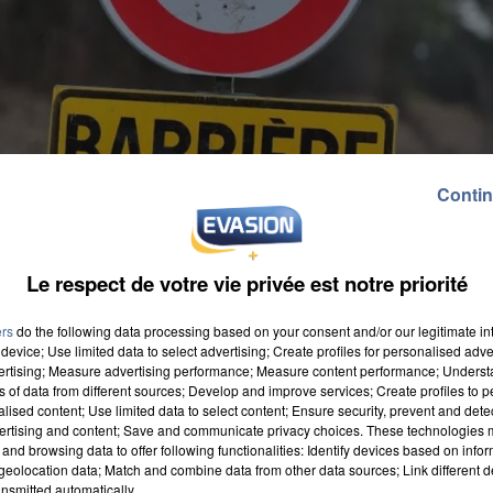
Contin
Le respect de votre vie privée est notre priorité
ers
do the following data processing based on your consent and/or our legitimate int
device; Use limited data to select advertising; Create profiles for personalised adver
vertising; Measure advertising performance; Measure content performance; Unders
ns of data from different sources; Develop and improve services; Create profiles to 
alised content; Use limited data to select content; Ensure security, prevent and detect
ertising and content; Save and communicate privacy choices. These technologies
and browsing data to offer following functionalities: Identify devices based on infor
portant sur certains itinéraires de la Somme après le
eolocation data; Match and combine data from other data sources; Link different de
nsmitted automatically.