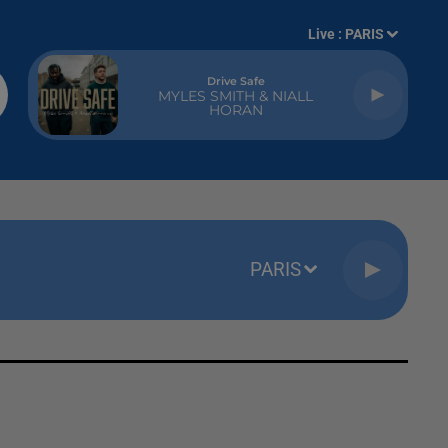
Live :
PARIS
Drive Safe
MYLES SMITH & NIALL
HORAN
PARIS