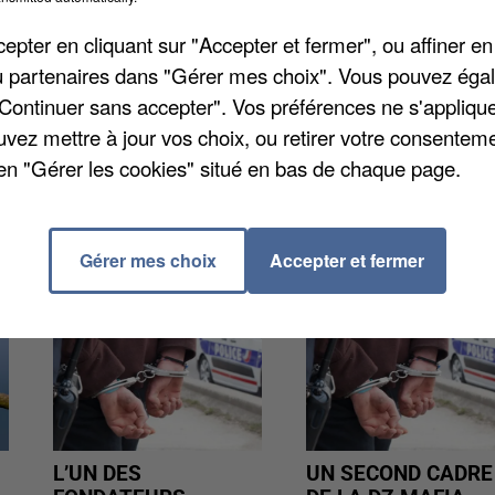
séquent, des barrières de dégel ont été posées sur le
u'au 26 février à 18h. Les itinéraires les plus impacté
pter en cliquant sur "Accepter et fermer", ou affiner en
 sections, le front de gel s'est sensiblement rapproch
/ou partenaires dans "Gérer mes choix". Vous pouvez éga
e au routier à la prudence durant toute la durée du
"Continuer sans accepter". Vos préférences ne s'appliqu
uvez mettre à jour vos choix, ou retirer votre consenteme
en "Gérer les cookies" situé en bas de chaque page.
Gérer mes choix
Accepter et fermer
L’UN DES
UN SECOND CADRE