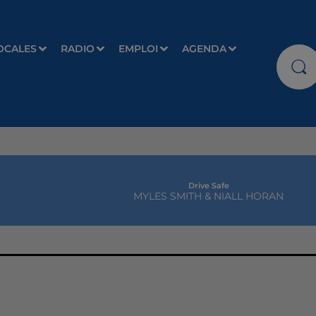
OCALES
RADIO
EMPLOI
AGENDA
Drive Safe
MYLES SMITH & NIALL HORAN