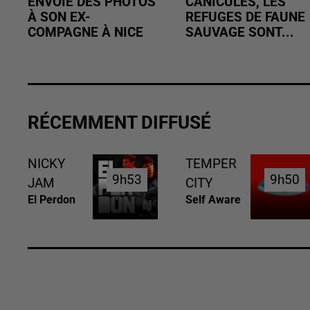
ENVOIE DES PHOTOS
CANICULES, LES
À SON EX-
REFUGES DE FAUNE
COMPAGNE À NICE
SAUVAGE SONT...
RÉCEMMENT DIFFUSÉ
NICKY
TEMPER
9h53
9h53
9h50
9h50
JAM
CITY
El Perdon
Self Aware