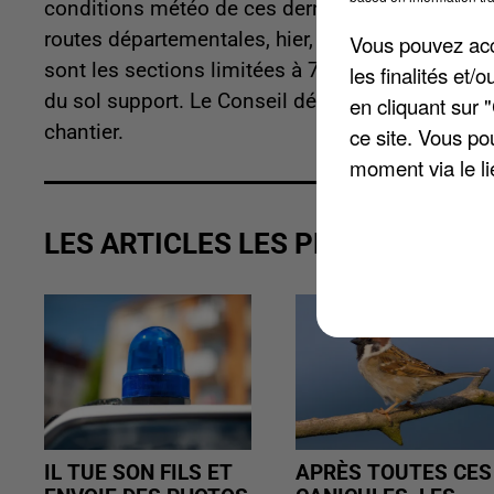
conditions météo de ces derniers jours. Par con
routes départementales, hier, et le resteront jusq
Vous pouvez acce
sont les sections limitées à 7,5 tonnes. Sur ces
les finalités et
du sol support. Le Conseil départemental rappell
en cliquant sur 
chantier.
ce site. Vous po
moment via le li
LES ARTICLES LES PLUS VUS
IL TUE SON FILS ET
APRÈS TOUTES CES