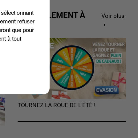
s
s
 sélectionnant
ACTUELLEMENT À
Voir plus
é
lement refuser
GAGNER
eront que pour
nt à tout
TOURNEZ LA ROUE DE L'ÉTÉ !