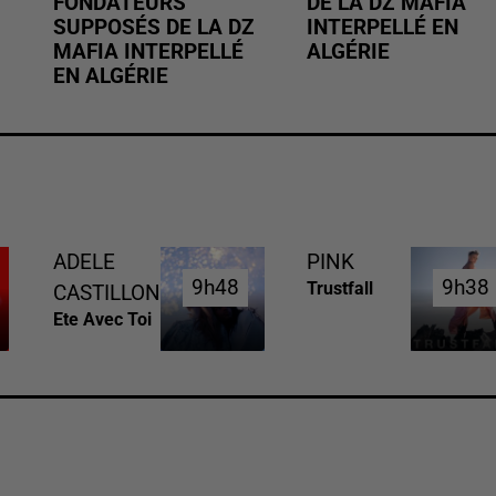
FONDATEURS
DE LA DZ MAFIA
SUPPOSÉS DE LA DZ
INTERPELLÉ EN
MAFIA INTERPELLÉ
ALGÉRIE
EN ALGÉRIE
ADELE
PINK
9h48
9h48
9h38
9h38
Trustfall
CASTILLON
Ete Avec Toi