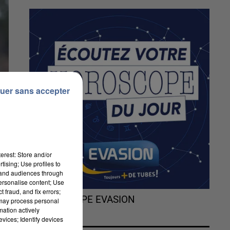
uer sans accepter
erest: Store and/or
tising; Use profiles to
tand audiences through
personalise content; Use
 fraud, and fix errors;
L'HOROSCOPE EVASION
 may process personal
mation actively
s
vices; Identify devices