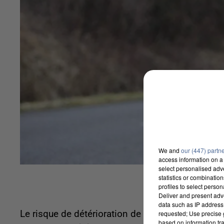
We and
our (447) partn
access information on a 
select personalised ad
statistics or combinatio
profiles to select person
Deliver and present adv
data such as IP address 
Le risque de détérioration de la chaussée est im
requested; Use precise g
based on information tra