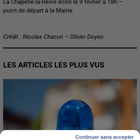
La Chapelle-la-Reine entre le 9 février à 18h –
point de départ à la Mairie
Crédit : Nicolas Chacun – Olivier Doyen
LES ARTICLES LES PLUS VUS
Continuer sans accepter