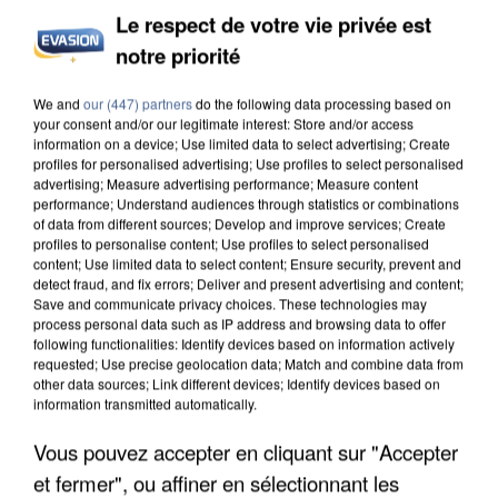
Le respect de votre vie privée est
notre priorité
We and
our (447) partners
do the following data processing based on
your consent and/or our legitimate interest: Store and/or access
information on a device; Use limited data to select advertising; Create
IL TUE SON FILS ET ENVOIE DES PHOTOS À SON
profiles for personalised advertising; Use profiles to select personalised
advertising; Measure advertising performance; Measure content
EX-COMPAGNE À NICE
performance; Understand audiences through statistics or combinations
of data from different sources; Develop and improve services; Create
profiles to personalise content; Use profiles to select personalised
content; Use limited data to select content; Ensure security, prevent and
detect fraud, and fix errors; Deliver and present advertising and content;
Save and communicate privacy choices. These technologies may
process personal data such as IP address and browsing data to offer
following functionalities: Identify devices based on information actively
requested; Use precise geolocation data; Match and combine data from
other data sources; Link different devices; Identify devices based on
information transmitted automatically.
Vous pouvez accepter en cliquant sur "Accepter
et fermer", ou affiner en sélectionnant les