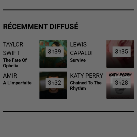
RÉCEMMENT DIFFUSÉ
TAYLOR
LEWIS
3h39
3h39
3h35
3h35
SWIFT
CAPALDI
The Fate Of
Survive
Ophelia
AMIR
KATY PERRY
3h32
3h32
3h28
3h28
A L'imparfaite
Chained To The
Rhythm