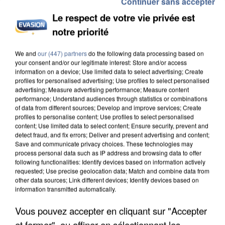
Continuer sans accepter
Le respect de votre vie privée est
notre priorité
UN SECOND CADRE DE LA DZ MAFIA
INTERPELLÉ EN ALGÉRIE
We and
our (447) partners
do the following data processing based on
your consent and/or our legitimate interest: Store and/or access
information on a device; Use limited data to select advertising; Create
profiles for personalised advertising; Use profiles to select personalised
advertising; Measure advertising performance; Measure content
performance; Understand audiences through statistics or combinations
of data from different sources; Develop and improve services; Create
profiles to personalise content; Use profiles to select personalised
content; Use limited data to select content; Ensure security, prevent and
detect fraud, and fix errors; Deliver and present advertising and content;
Save and communicate privacy choices. These technologies may
process personal data such as IP address and browsing data to offer
following functionalities: Identify devices based on information actively
requested; Use precise geolocation data; Match and combine data from
other data sources; Link different devices; Identify devices based on
information transmitted automatically.
Vous pouvez accepter en cliquant sur "Accepter
et fermer", ou affiner en sélectionnant les