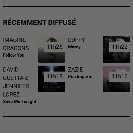
RÉCEMMENT DIFFUSÉ
IMAGINE
DUFFY
11h25
11h25
11h22
11h22
Mercy
DRAGONS
Follow You
DAVID
ZAZIE
11h18
11h18
11h16
11h16
Peu Importe
GUETTA &
JENNIFER
LOPEZ
Save Me Tonight