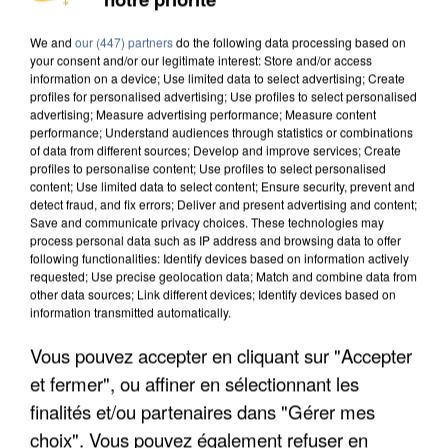
DE SOLIDARITÉ AVEC LES...
We and
our (447) partners
do the following data processing based on
your consent and/or our legitimate interest: Store and/or access
information on a device; Use limited data to select advertising; Create
profiles for personalised advertising; Use profiles to select personalised
advertising; Measure advertising performance; Measure content
performance; Understand audiences through statistics or combinations
of data from different sources; Develop and improve services; Create
profiles to personalise content; Use profiles to select personalised
content; Use limited data to select content; Ensure security, prevent and
detect fraud, and fix errors; Deliver and present advertising and content;
Save and communicate privacy choices. These technologies may
process personal data such as IP address and browsing data to offer
following functionalities: Identify devices based on information actively
requested; Use precise geolocation data; Match and combine data from
other data sources; Link different devices; Identify devices based on
information transmitted automatically.
Vous pouvez accepter en cliquant sur "Accepter
APRÈS TOUTES CES CANICULES, LES REFUGES
et fermer", ou affiner en sélectionnant les
DE FAUNE SAUVAGE SONT...
finalités et/ou partenaires dans "Gérer mes
choix". Vous pouvez également refuser en