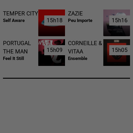
TEMPER CITY
ZAZIE
15h18
15h18
15h16
15h16
Self Aware
Peu Importe
PORTUGAL
CORNEILLE &
15h09
15h09
15h05
15h05
THE MAN
VITAA
Feel It Still
Ensemble