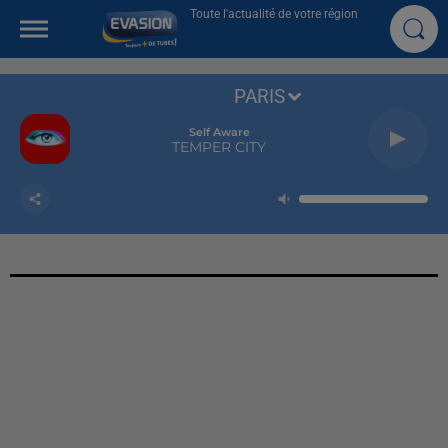
Toute l'actualité de votre région
PARIS
Self Aware
TEMPER CITY