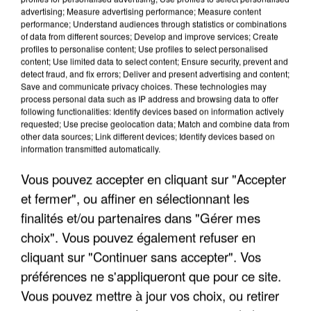
advertising; Measure advertising performance; Measure content
performance; Understand audiences through statistics or combinations
of data from different sources; Develop and improve services; Create
profiles to personalise content; Use profiles to select personalised
content; Use limited data to select content; Ensure security, prevent and
detect fraud, and fix errors; Deliver and present advertising and content;
Save and communicate privacy choices. These technologies may
process personal data such as IP address and browsing data to offer
UNE TOURISTE DE L’OISE EMPORTÉE PAR UNE
following functionalities: Identify devices based on information actively
requested; Use precise geolocation data; Match and combine data from
COULÉE DE BOUE EN HAUTE-SAVOIE
other data sources; Link different devices; Identify devices based on
information transmitted automatically.
Vous pouvez accepter en cliquant sur "Accepter
et fermer", ou affiner en sélectionnant les
finalités et/ou partenaires dans "Gérer mes
choix". Vous pouvez également refuser en
cliquant sur "Continuer sans accepter". Vos
préférences ne s'appliqueront que pour ce site.
Vous pouvez mettre à jour vos choix, ou retirer