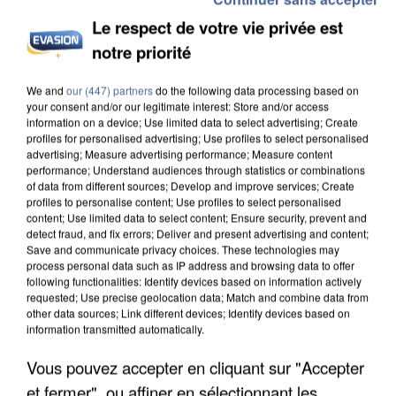
Le respect de votre vie privée est
notre priorité
We and
our (447) partners
do the following data processing based on
APRÈS TOUTES CES CANICULES, LES REFUGES
your consent and/or our legitimate interest: Store and/or access
DE FAUNE SAUVAGE SONT...
information on a device; Use limited data to select advertising; Create
profiles for personalised advertising; Use profiles to select personalised
advertising; Measure advertising performance; Measure content
performance; Understand audiences through statistics or combinations
of data from different sources; Develop and improve services; Create
profiles to personalise content; Use profiles to select personalised
content; Use limited data to select content; Ensure security, prevent and
detect fraud, and fix errors; Deliver and present advertising and content;
Save and communicate privacy choices. These technologies may
process personal data such as IP address and browsing data to offer
following functionalities: Identify devices based on information actively
requested; Use precise geolocation data; Match and combine data from
other data sources; Link different devices; Identify devices based on
information transmitted automatically.
Vous pouvez accepter en cliquant sur "Accepter
et fermer", ou affiner en sélectionnant les