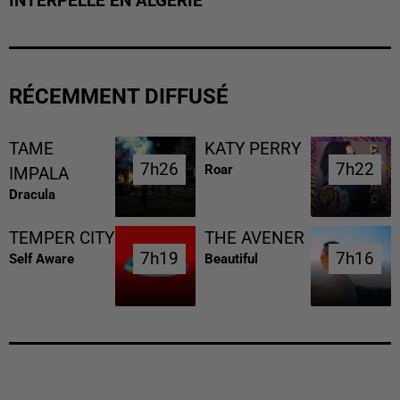
INTERPELLÉ EN ALGÉRIE
RÉCEMMENT DIFFUSÉ
TAME
KATY PERRY
7h26
7h26
7h22
7h22
Roar
IMPALA
Dracula
TEMPER CITY
THE AVENER
7h19
7h19
7h16
7h16
Self Aware
Beautiful