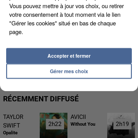
Vous pouvez mettre à jour vos choix, ou retirer
votre consentement à tout moment via le lien
"Gérer les cookies" situé en bas de chaque
page.
Accepter et fermer
L’UN DES FONDATEURS SUPPOSÉS DE LA DZ
MAFIA INTERPELLÉ EN ALGÉRIE
Gérer mes choix
RÉCEMMENT DIFFUSÉ
TAYLOR
AVICII
2h22
2h22
2h19
2h19
Without You
SWIFT
Opalite