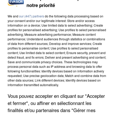
notre priorité
L’UN DES FONDATEURS SUPPOSÉS DE LA DZ
MAFIA INTERPELLÉ EN ALGÉRIE
We and
our (447) partners
do the following data processing based on
your consent and/or our legitimate interest: Store and/or access
information on a device; Use limited data to select advertising; Create
profiles for personalised advertising; Use profiles to select personalised
advertising; Measure advertising performance; Measure content
performance; Understand audiences through statistics or combinations
of data from different sources; Develop and improve services; Create
profiles to personalise content; Use profiles to select personalised
content; Use limited data to select content; Ensure security, prevent and
detect fraud, and fix errors; Deliver and present advertising and content;
Save and communicate privacy choices. These technologies may
process personal data such as IP address and browsing data to offer
following functionalities: Identify devices based on information actively
requested; Use precise geolocation data; Match and combine data from
other data sources; Link different devices; Identify devices based on
information transmitted automatically.
Vous pouvez accepter en cliquant sur "Accepter
et fermer", ou affiner en sélectionnant les
UN SECOND CADRE DE LA DZ MAFIA
finalités et/ou partenaires dans "Gérer mes
INTERPELLÉ EN ALGÉRIE