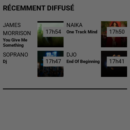
RÉCEMMENT DIFFUSÉ
JAMES
NAIKA
17h54
17h54
17h50
17h50
One Track Mind
MORRISON
You Give Me
Something
SOPRANO
DJO
17h47
17h47
17h41
17h41
Dj
End Of Beginning