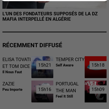
L’UN DES FONDATEURS SUPPOSÉS DE LA DZ
MAFIA INTERPELLÉ EN ALGÉRIE
RÉCEMMENT DIFFUSÉ
ELISA TOVATI
TEMPER CITY
15h21
15h21
15h18
15h18
Self Aware
ET TOM DICE
Il Nous Faut
ZAZIE
PORTUGAL
15h16
15h16
15h09
15h09
Peu Importe
THE MAN
Feel It Still