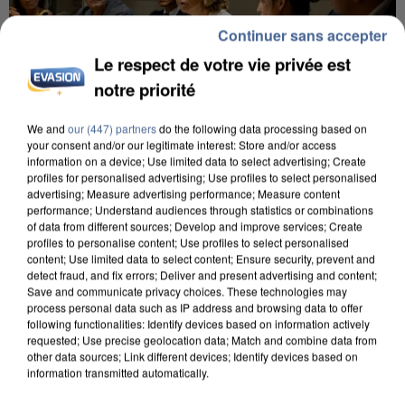
Continuer sans accepter
Le respect de votre vie privée est
notre priorité
We and
our (447) partners
do the following data processing based on
your consent and/or our legitimate interest: Store and/or access
information on a device; Use limited data to select advertising; Create
INCENDIES : L’ÎLE-DE-FRANCE LANCE UN ÉLAN
profiles for personalised advertising; Use profiles to select personalised
DE SOLIDARITÉ AVEC LES...
advertising; Measure advertising performance; Measure content
performance; Understand audiences through statistics or combinations
of data from different sources; Develop and improve services; Create
profiles to personalise content; Use profiles to select personalised
content; Use limited data to select content; Ensure security, prevent and
detect fraud, and fix errors; Deliver and present advertising and content;
Save and communicate privacy choices. These technologies may
process personal data such as IP address and browsing data to offer
following functionalities: Identify devices based on information actively
requested; Use precise geolocation data; Match and combine data from
other data sources; Link different devices; Identify devices based on
information transmitted automatically.