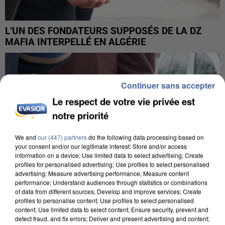
L’UN DES FONDATEURS SUPPOSÉS DE LA DZ
MAFIA INTERPELLÉ EN ALGÉRIE
Continuer sans accepter
Le respect de votre vie privée est
notre priorité
We and
our (447) partners
do the following data processing based on
your consent and/or our legitimate interest: Store and/or access
information on a device; Use limited data to select advertising; Create
profiles for personalised advertising; Use profiles to select personalised
advertising; Measure advertising performance; Measure content
performance; Understand audiences through statistics or combinations
of data from different sources; Develop and improve services; Create
profiles to personalise content; Use profiles to select personalised
content; Use limited data to select content; Ensure security, prevent and
detect fraud, and fix errors; Deliver and present advertising and content;
UN SECOND CADRE DE LA DZ MAFIA