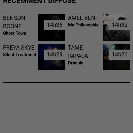
RÉCEMMENT DIFFUSÉ
BENSON
AMEL BENT
14h36
14h36
14h32
14h32
Ma Philosophie
BOONE
Ghost Town
FREYA SKYE
TAME
14h29
14h29
14h26
14h26
Silent Treatment
IMPALA
Dracula