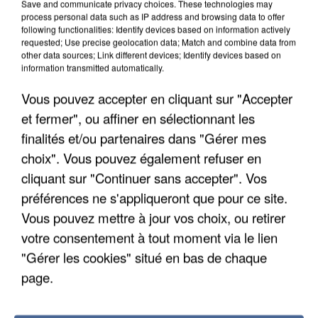
Save and communicate privacy choices. These technologies may
INTERPELLÉ EN ALGÉRIE
process personal data such as IP address and browsing data to offer
following functionalities: Identify devices based on information actively
requested; Use precise geolocation data; Match and combine data from
other data sources; Link different devices; Identify devices based on
information transmitted automatically.
Vous pouvez accepter en cliquant sur "Accepter
et fermer", ou affiner en sélectionnant les
finalités et/ou partenaires dans "Gérer mes
choix". Vous pouvez également refuser en
cliquant sur "Continuer sans accepter". Vos
préférences ne s'appliqueront que pour ce site.
Vous pouvez mettre à jour vos choix, ou retirer
votre consentement à tout moment via le lien
"Gérer les cookies" situé en bas de chaque
UNE TOURISTE DE L’OISE EMPORTÉE PAR UNE
page.
COULÉE DE BOUE EN HAUTE-SAVOIE