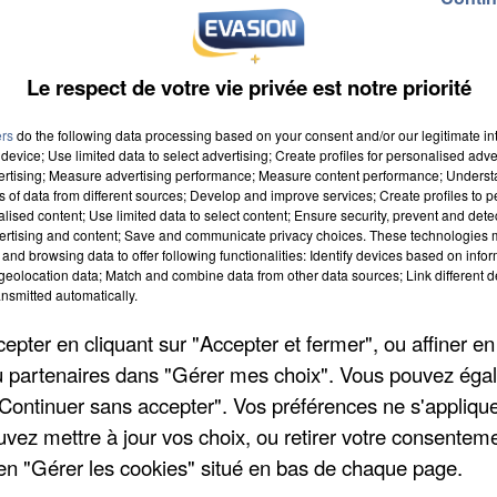
Le respect de votre vie privée est notre priorité
ers
do the following data processing based on your consent and/or our legitimate int
device; Use limited data to select advertising; Create profiles for personalised adver
vertising; Measure advertising performance; Measure content performance; Unders
ns of data from different sources; Develop and improve services; Create profiles to 
 à 8h00
alised content; Use limited data to select content; Ensure security, prevent and detect
ertising and content; Save and communicate privacy choices. These technologies
 à 18h59
and browsing data to offer following functionalities: Identify devices based on infor
eolocation data; Match and combine data from other data sources; Link different de
nsmitted automatically.
pter en cliquant sur "Accepter et fermer", ou affiner en
/ou partenaires dans "Gérer mes choix". Vous pouvez éga
"Continuer sans accepter". Vos préférences ne s'appliqu
uvez mettre à jour vos choix, ou retirer votre consenteme
en "Gérer les cookies" situé en bas de chaque page.