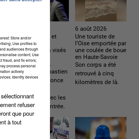
6 août 2026
6 août 2026
Gabriel Attal et
Une touriste de
erest: Store and/or
Raphaël
l’Oise emportée par
tising; Use profiles to
tand audiences through
Glucksmann visés
une coulée de boue
personalise content; Use
par des
en Haute-Savoie
 fraud, and fix errors;
ingérences...
Son corps a été
 may process personal
Sollicité, Sébastien
mation actively
retrouvé à cinq
vices; Identify devices
Lecornu annonce
kilomètres de là.
un "travail
 sélectionnant
commun" avec les
lement refuser
partis à la rentrée.
eront que pour
nt à tout