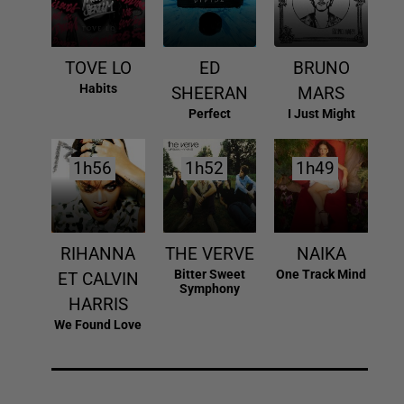
TOVE LO
ED
BRUNO
Habits
SHEERAN
MARS
Perfect
I Just Might
1h56
1h56
1h52
1h52
1h49
1h49
RIHANNA
THE VERVE
NAIKA
Bitter Sweet
One Track Mind
ET CALVIN
Symphony
HARRIS
We Found Love