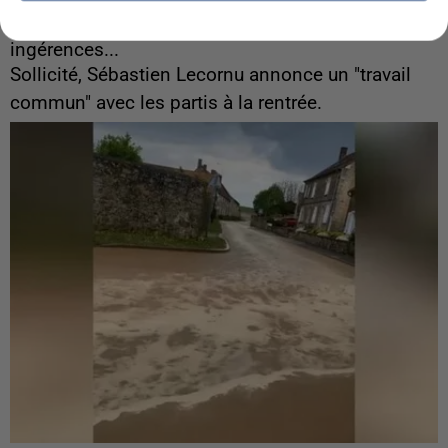
6 août 2026
Gabriel Attal et Raphaël Glucksmann visés par des
ingérences...
Sollicité, Sébastien Lecornu annonce un "travail
commun" avec les partis à la rentrée.