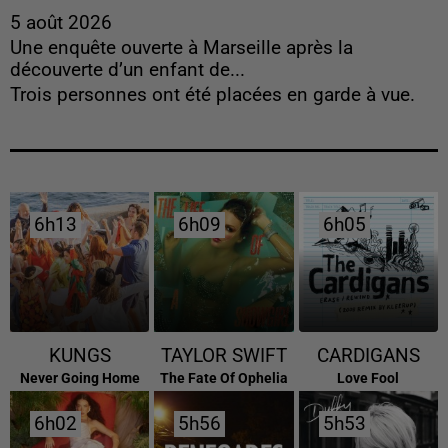
5 août 2026
Une enquête ouverte à Marseille après la
découverte d’un enfant de...
Trois personnes ont été placées en garde à vue.
6h13
6h13
6h09
6h09
6h05
6h05
KUNGS
TAYLOR SWIFT
CARDIGANS
Never Going Home
The Fate Of Ophelia
Love Fool
6h02
6h02
5h56
5h56
5h53
5h53