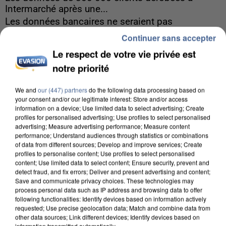
Intermarché après une...
Les données bancaires ne seraient pas
concernées.
Continuer sans accepter
Le respect de votre vie privée est
notre priorité
We and
our (447) partners
do the following data processing based on
your consent and/or our legitimate interest: Store and/or access
information on a device; Use limited data to select advertising; Create
profiles for personalised advertising; Use profiles to select personalised
advertising; Measure advertising performance; Measure content
performance; Understand audiences through statistics or combinations
of data from different sources; Develop and improve services; Create
profiles to personalise content; Use profiles to select personalised
content; Use limited data to select content; Ensure security, prevent and
detect fraud, and fix errors; Deliver and present advertising and content;
Save and communicate privacy choices. These technologies may
process personal data such as IP address and browsing data to offer
following functionalities: Identify devices based on information actively
requested; Use precise geolocation data; Match and combine data from
other data sources; Link different devices; Identify devices based on
7 août 2026
information transmitted automatically.