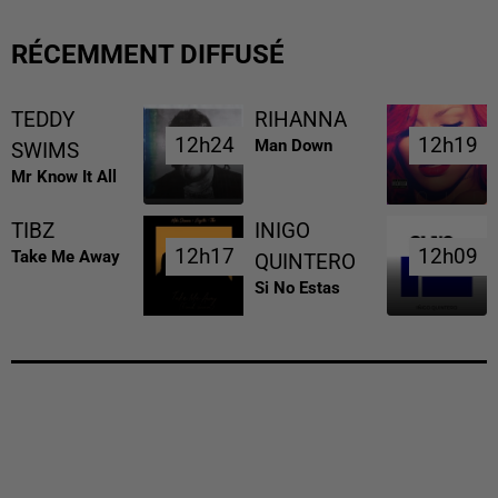
RÉCEMMENT DIFFUSÉ
TEDDY
RIHANNA
12h24
12h24
12h19
12h19
Man Down
SWIMS
Mr Know It All
TIBZ
INIGO
12h17
12h17
12h09
12h09
Take Me Away
QUINTERO
Si No Estas