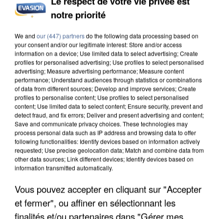
Le respect de votre vie privée est
notre priorité
L’UN DES FONDATEURS SUPPOSÉS DE LA DZ
MAFIA INTERPELLÉ EN ALGÉRIE
We and
our (447) partners
do the following data processing based on
your consent and/or our legitimate interest: Store and/or access
information on a device; Use limited data to select advertising; Create
profiles for personalised advertising; Use profiles to select personalised
advertising; Measure advertising performance; Measure content
performance; Understand audiences through statistics or combinations
of data from different sources; Develop and improve services; Create
profiles to personalise content; Use profiles to select personalised
content; Use limited data to select content; Ensure security, prevent and
detect fraud, and fix errors; Deliver and present advertising and content;
Save and communicate privacy choices. These technologies may
process personal data such as IP address and browsing data to offer
following functionalities: Identify devices based on information actively
requested; Use precise geolocation data; Match and combine data from
other data sources; Link different devices; Identify devices based on
information transmitted automatically.
Vous pouvez accepter en cliquant sur "Accepter
et fermer", ou affiner en sélectionnant les
UN SECOND CADRE DE LA DZ MAFIA
finalités et/ou partenaires dans "Gérer mes