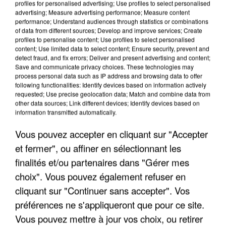
profiles for personalised advertising; Use profiles to select personalised
advertising; Measure advertising performance; Measure content
performance; Understand audiences through statistics or combinations
of data from different sources; Develop and improve services; Create
profiles to personalise content; Use profiles to select personalised
content; Use limited data to select content; Ensure security, prevent and
detect fraud, and fix errors; Deliver and present advertising and content;
Save and communicate privacy choices. These technologies may
process personal data such as IP address and browsing data to offer
following functionalities: Identify devices based on information actively
requested; Use precise geolocation data; Match and combine data from
APRÈS TOUTES CES CANICULES, LES REFUGES
other data sources; Link different devices; Identify devices based on
DE FAUNE SAUVAGE SONT...
information transmitted automatically.
Vous pouvez accepter en cliquant sur "Accepter
et fermer", ou affiner en sélectionnant les
finalités et/ou partenaires dans "Gérer mes
choix". Vous pouvez également refuser en
cliquant sur "Continuer sans accepter". Vos
préférences ne s'appliqueront que pour ce site.
Vous pouvez mettre à jour vos choix, ou retirer