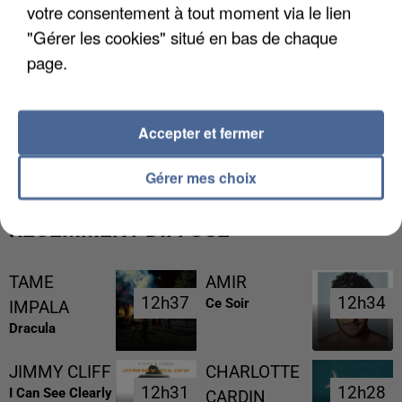
votre consentement à tout moment via le lien
"Gérer les cookies" situé en bas de chaque
page.
L’UN DES FONDATEURS SUPPOSÉS DE LA DZ
Accepter et fermer
MAFIA INTERPELLÉ EN ALGÉRIE
Gérer mes choix
RÉCEMMENT DIFFUSÉ
TAME
AMIR
12h37
12h37
12h34
12h34
Ce Soir
IMPALA
Dracula
JIMMY CLIFF
CHARLOTTE
12h31
12h31
12h28
12h28
I Can See Clearly
CARDIN