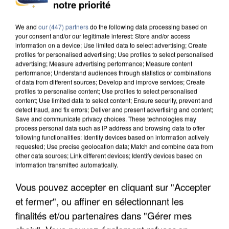
L’UN DES FONDATEURS SUPPOSÉS DE LA DZ
notre priorité
MAFIA INTERPELLÉ EN ALGÉRIE
We and
our (447) partners
do the following data processing based on
your consent and/or our legitimate interest: Store and/or access
information on a device; Use limited data to select advertising; Create
profiles for personalised advertising; Use profiles to select personalised
advertising; Measure advertising performance; Measure content
performance; Understand audiences through statistics or combinations
of data from different sources; Develop and improve services; Create
profiles to personalise content; Use profiles to select personalised
content; Use limited data to select content; Ensure security, prevent and
detect fraud, and fix errors; Deliver and present advertising and content;
Save and communicate privacy choices. These technologies may
process personal data such as IP address and browsing data to offer
following functionalities: Identify devices based on information actively
requested; Use precise geolocation data; Match and combine data from
other data sources; Link different devices; Identify devices based on
information transmitted automatically.
Vous pouvez accepter en cliquant sur "Accepter
UN SECOND CADRE DE LA DZ MAFIA
et fermer", ou affiner en sélectionnant les
INTERPELLÉ EN ALGÉRIE
finalités et/ou partenaires dans "Gérer mes