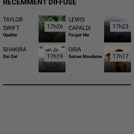
RÉCEMMENT DIFFUSÉ
TAYLOR
LEWIS
17h26
17h26
17h23
17h23
SWIFT
CAPALDI
Opalite
Forget Me
SHAKIRA
ORIA
17h19
17h19
17h17
17h17
Dai Dai
Soiree Mondaine