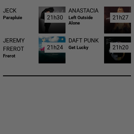
JECK
ANASTACIA
21h30
21h30
21h27
21h27
Parapluie
Left Outside
Alone
JEREMY
DAFT PUNK
21h24
21h24
21h20
21h20
Get Lucky
FREROT
Frerot