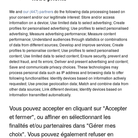
We and
our (447) partners
do the following data processing based on
your consent and/or our legitimate interest: Store and/or access
information on a device; Use limited data to select advertising; Create
profiles for personalised advertising; Use profiles to select personalised
advertising; Measure advertising performance; Measure content
performance; Understand audiences through statistics or combinations
of data from different sources; Develop and improve services; Create
profiles to personalise content; Use profiles to select personalised
content; Use limited data to select content; Ensure security, prevent and
detect fraud, and fix errors; Deliver and present advertising and content;
Save and communicate privacy choices. These technologies may
process personal data such as IP address and browsing data to offer
following functionalities: Identify devices based on information actively
requested; Use precise geolocation data; Match and combine data from
other data sources; Link different devices; Identify devices based on
information transmitted automatically.
Vous pouvez accepter en cliquant sur "Accepter
UN SECOND CADRE DE LA DZ MAFIA
et fermer", ou affiner en sélectionnant les
INTERPELLÉ EN ALGÉRIE
finalités et/ou partenaires dans "Gérer mes
choix". Vous pouvez également refuser en