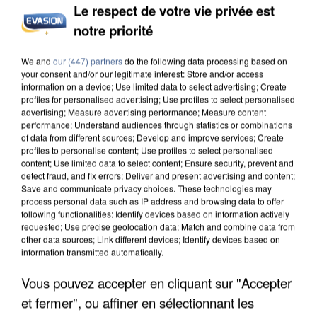
Le respect de votre vie privée est
notre priorité
APRÈS TOUTES CES CANICULES, LES REFUGES
We and
our (447) partners
do the following data processing based on
DE FAUNE SAUVAGE SONT...
your consent and/or our legitimate interest: Store and/or access
information on a device; Use limited data to select advertising; Create
profiles for personalised advertising; Use profiles to select personalised
advertising; Measure advertising performance; Measure content
performance; Understand audiences through statistics or combinations
of data from different sources; Develop and improve services; Create
profiles to personalise content; Use profiles to select personalised
content; Use limited data to select content; Ensure security, prevent and
detect fraud, and fix errors; Deliver and present advertising and content;
Save and communicate privacy choices. These technologies may
process personal data such as IP address and browsing data to offer
following functionalities: Identify devices based on information actively
requested; Use precise geolocation data; Match and combine data from
other data sources; Link different devices; Identify devices based on
information transmitted automatically.
Vous pouvez accepter en cliquant sur "Accepter
et fermer", ou affiner en sélectionnant les