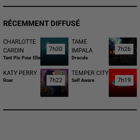
RÉCEMMENT DIFFUSÉ
CHARLOTTE
TAME
7h30
7h30
7h26
7h26
CARDIN
IMPALA
Tant Pis Pour Elle
Dracula
KATY PERRY
TEMPER CITY
7h22
7h22
7h19
7h19
Roar
Self Aware