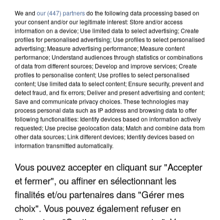
We and
our (447) partners
do the following data processing based on
your consent and/or our legitimate interest: Store and/or access
information on a device; Use limited data to select advertising; Create
profiles for personalised advertising; Use profiles to select personalised
advertising; Measure advertising performance; Measure content
performance; Understand audiences through statistics or combinations
of data from different sources; Develop and improve services; Create
profiles to personalise content; Use profiles to select personalised
content; Use limited data to select content; Ensure security, prevent and
detect fraud, and fix errors; Deliver and present advertising and content;
Save and communicate privacy choices. These technologies may
process personal data such as IP address and browsing data to offer
following functionalities: Identify devices based on information actively
requested; Use precise geolocation data; Match and combine data from
other data sources; Link different devices; Identify devices based on
information transmitted automatically.
APRÈS TOUTES CES CANICULES, LES REFUGES
Vous pouvez accepter en cliquant sur "Accepter
DE FAUNE SAUVAGE SONT...
et fermer", ou affiner en sélectionnant les
finalités et/ou partenaires dans "Gérer mes
choix". Vous pouvez également refuser en