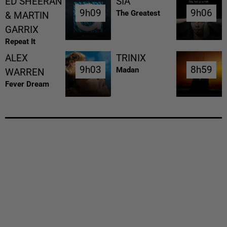
ED SHEERAN
SIA
9h09
9h09
9h06
9h06
The Greatest
& MARTIN
GARRIX
Repeat It
ALEX
TRINIX
9h03
9h03
8h59
8h59
Madan
WARREN
Fever Dream