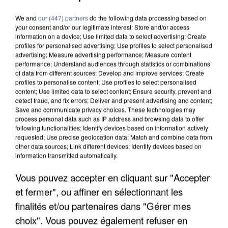
We and
our (447) partners
do the following data processing based on
your consent and/or our legitimate interest: Store and/or access
information on a device; Use limited data to select advertising; Create
profiles for personalised advertising; Use profiles to select personalised
advertising; Measure advertising performance; Measure content
performance; Understand audiences through statistics or combinations
of data from different sources; Develop and improve services; Create
profiles to personalise content; Use profiles to select personalised
content; Use limited data to select content; Ensure security, prevent and
detect fraud, and fix errors; Deliver and present advertising and content;
Save and communicate privacy choices. These technologies may
process personal data such as IP address and browsing data to offer
following functionalities: Identify devices based on information actively
requested; Use precise geolocation data; Match and combine data from
other data sources; Link different devices; Identify devices based on
information transmitted automatically.
APRÈS TOUTES CES CANICULES, LES REFUGES
Vous pouvez accepter en cliquant sur "Accepter
DE FAUNE SAUVAGE SONT...
et fermer", ou affiner en sélectionnant les
finalités et/ou partenaires dans "Gérer mes
choix". Vous pouvez également refuser en