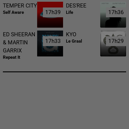
TEMPER CITY
DES'REE
17h39
17h39
17h36
17h36
Self Aware
Life
ED SHEERAN
KYO
17h33
17h33
17h29
17h29
Le Graal
& MARTIN
GARRIX
Repeat It