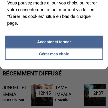
Vous pouvez mettre à jour vos choix, ou retirer
votre consentement à tout moment via le lien
"Gérer les cookies" situé en bas de chaque
page.
Accepter et fermer
L’UN DES FONDATEURS SUPPOSÉS DE LA DZ
MAFIA INTERPELLÉ EN ALGÉRIE
Gérer mes choix
RÉCEMMENT DIFFUSÉ
JUNGELI ET
TAME
12h45
12h45
12h37
12h37
EMMA
IMPALA
Juste Un Peu
Dracula