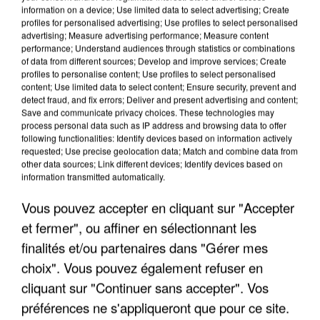
information on a device; Use limited data to select advertising; Create
profiles for personalised advertising; Use profiles to select personalised
advertising; Measure advertising performance; Measure content
performance; Understand audiences through statistics or combinations
of data from different sources; Develop and improve services; Create
profiles to personalise content; Use profiles to select personalised
content; Use limited data to select content; Ensure security, prevent and
detect fraud, and fix errors; Deliver and present advertising and content;
Save and communicate privacy choices. These technologies may
process personal data such as IP address and browsing data to offer
following functionalities: Identify devices based on information actively
requested; Use precise geolocation data; Match and combine data from
other data sources; Link different devices; Identify devices based on
APRÈS TOUTES CES CANICULES, LES REFUGES
information transmitted automatically.
DE FAUNE SAUVAGE SONT...
Vous pouvez accepter en cliquant sur "Accepter
et fermer", ou affiner en sélectionnant les
finalités et/ou partenaires dans "Gérer mes
choix". Vous pouvez également refuser en
cliquant sur "Continuer sans accepter". Vos
préférences ne s'appliqueront que pour ce site.