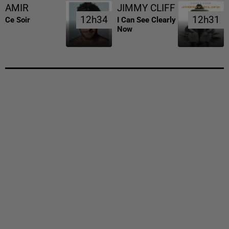
AMIR
JIMMY CLIFF
12h34
12h34
12h31
12h31
Ce Soir
I Can See Clearly
Now