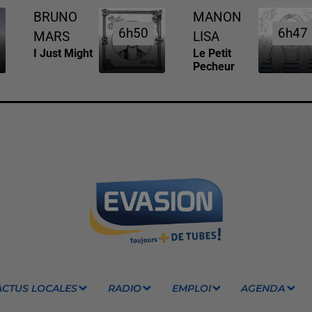
BRUNO
MANON
6h50
6h50
6h47
6h47
MARS
LISA
I Just Might
Le Petit
Pecheur
ACTUS LOCALES
RADIO
EMPLOI
AGENDA