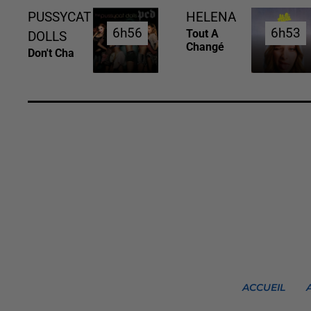
PUSSYCAT
HELENA
6h56
6h56
6h53
6h53
Tout A
DOLLS
Changé
Don't Cha
ACCUEIL