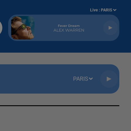
Live :
PARIS
Fever Dream
ALEX WARREN
PARIS