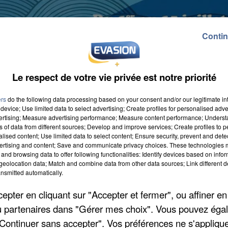
Contin
Le respect de votre vie privée est notre priorité
ers
do the following data processing based on your consent and/or our legitimate int
device; Use limited data to select advertising; Create profiles for personalised adver
vertising; Measure advertising performance; Measure content performance; Unders
, de vendredi 1er et jusqu'au 15 juillet au stade
ns of data from different sources; Develop and improve services; Create profiles to 
alised content; Use limited data to select content; Ensure security, prevent and detect
0h à 19h avec un parcours gonflable dans la piscine.
ertising and content; Save and communicate privacy choices. These technologies
 ce week-end : soirée pool party vendredi, entrée
and browsing data to offer following functionalities: Identify devices based on infor
eolocation data; Match and combine data from other data sources; Link different de
ux géants, apéro jazz en musique et spectacle samedi 
nsmitted automatically.
pter en cliquant sur "Accepter et fermer", ou affiner en
/ou partenaires dans "Gérer mes choix". Vous pouvez éga
"Continuer sans accepter". Vos préférences ne s'appliqu