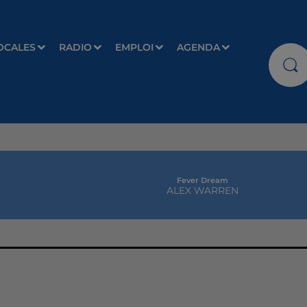
OCALES
RADIO
EMPLOI
AGENDA
Fever Dream
ALEX WARREN