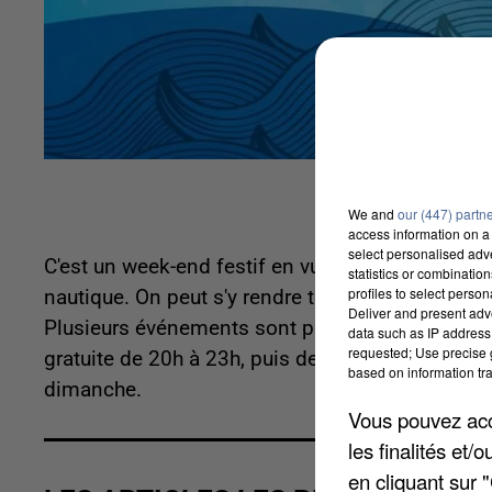
We and
our (447) partn
access information on a 
select personalised ad
C'est un week-end festif en vue, avec Orsay plage
statistics or combinatio
profiles to select person
nautique. On peut s'y rendre tous les jours de 1
Deliver and present adv
Plusieurs événements sont prévus au lac du Mail
data such as IP address 
requested; Use precise g
gratuite de 20h à 23h, puis des ateliers, des je
based on information tra
dimanche.
Vous pouvez acce
les finalités et
en cliquant sur 