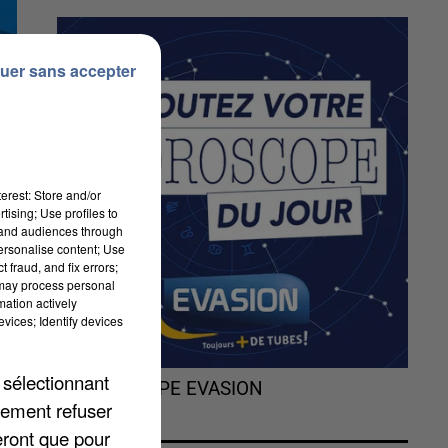
uer sans accepter
erest: Store and/or
tising; Use profiles to
tand audiences through
personalise content; Use
 fraud, and fix errors;
 may process personal
mation actively
vices; Identify devices
et
 sélectionnant
L'HOROSCOPE EVASION
lement refuser
eront que pour