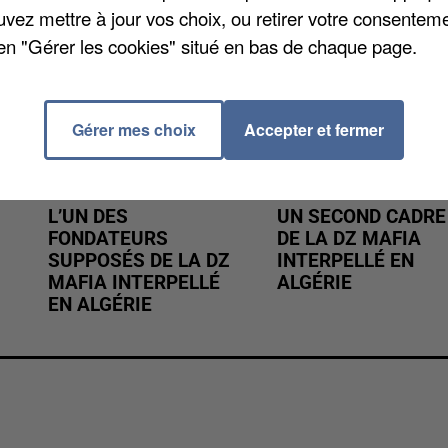
uvez mettre à jour vos choix, ou retirer votre consenteme
en "Gérer les cookies" situé en bas de chaque page.
Gérer mes choix
Accepter et fermer
L’UN DES
UN SECOND CADRE
FONDATEURS
DE LA DZ MAFIA
SUPPOSÉS DE LA DZ
INTERPELLÉ EN
MAFIA INTERPELLÉ
ALGÉRIE
EN ALGÉRIE