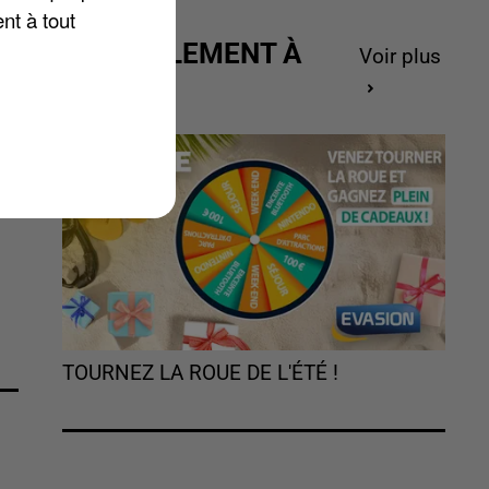
nt à tout
ACTUELLEMENT À
Voir plus
GAGNER
TOURNEZ LA ROUE DE L'ÉTÉ !