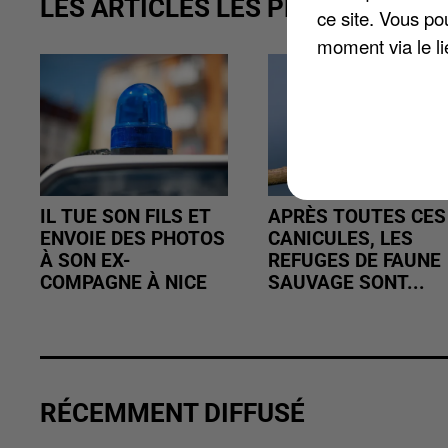
LES ARTICLES LES PLUS VUS
ce site. Vous po
moment via le li
IL TUE SON FILS ET
APRÈS TOUTES CES
ENVOIE DES PHOTOS
CANICULES, LES
À SON EX-
REFUGES DE FAUNE
COMPAGNE À NICE
SAUVAGE SONT...
RÉCEMMENT DIFFUSÉ