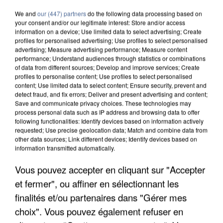
We and
our (447) partners
do the following data processing based on
your consent and/or our legitimate interest: Store and/or access
information on a device; Use limited data to select advertising; Create
profiles for personalised advertising; Use profiles to select personalised
advertising; Measure advertising performance; Measure content
performance; Understand audiences through statistics or combinations
of data from different sources; Develop and improve services; Create
profiles to personalise content; Use profiles to select personalised
content; Use limited data to select content; Ensure security, prevent and
detect fraud, and fix errors; Deliver and present advertising and content;
Save and communicate privacy choices. These technologies may
process personal data such as IP address and browsing data to offer
following functionalities: Identify devices based on information actively
requested; Use precise geolocation data; Match and combine data from
other data sources; Link different devices; Identify devices based on
information transmitted automatically.
UNE TOURISTE DE L’OISE EMPORTÉE PAR UNE
Vous pouvez accepter en cliquant sur "Accepter
COULÉE DE BOUE EN HAUTE-SAVOIE
et fermer", ou affiner en sélectionnant les
finalités et/ou partenaires dans "Gérer mes
choix". Vous pouvez également refuser en