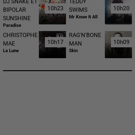
DJ SNAKE ET
TEDDY
10h23
10h23
10h20
10h20
BIPOLAR
SWIMS
Mr Know It All
SUNSHINE
Paradise
CHRISTOPHE
RAG'N'BONE
10h17
10h17
10h09
10h09
MAE
MAN
La Lune
Skin