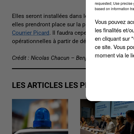
requested; Use precise g
based on information tra
Elles seront installées dans le courant de l'année
Vous pouvez acce
elles prendront place sur la place Daudré, et de
les finalités et
Courrier Picard
. Il faudra cependant respecter un
en cliquant sur 
opérationnelles à partir de début septembre 20
ce site. Vous po
moment via le li
Crédit : Nicolas Chacun – Benjamin Swiniarski
LES ARTICLES LES PLUS VUS