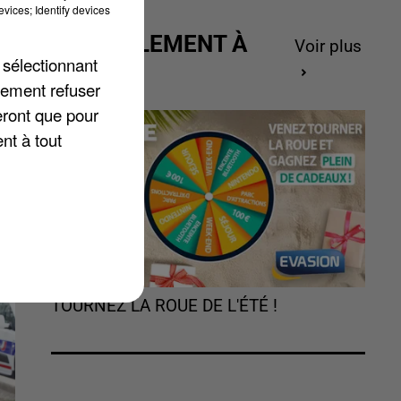
vices; Identify devices
ACTUELLEMENT À
Voir plus
 sélectionnant
GAGNER
lement refuser
eront que pour
nt à tout
TOURNEZ LA ROUE DE L'ÉTÉ !