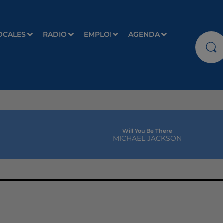
OCALES
RADIO
EMPLOI
AGENDA
Will You Be There
MICHAEL JACKSON