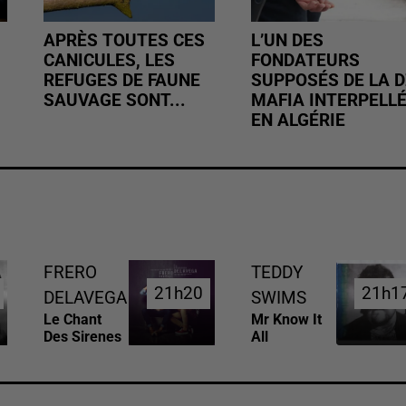
APRÈS TOUTES CES
L’UN DES
CANICULES, LES
FONDATEURS
REFUGES DE FAUNE
SUPPOSÉS DE LA D
SAUVAGE SONT...
MAFIA INTERPELL
EN ALGÉRIE
FRERO
TEDDY
21h20
21h20
21h1
21h1
DELAVEGA
SWIMS
Le Chant
Mr Know It
Des Sirenes
All