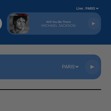
Live :
PARIS
Will You Be There
MICHAEL JACKSON
PARIS