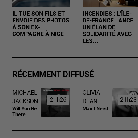
IL TUE SON FILS ET
INCENDIES : L’ÎLE-
ENVOIE DES PHOTOS
DE-FRANCE LANCE
À SON EX-
UN ÉLAN DE
COMPAGNE À NICE
SOLIDARITÉ AVEC
LES...
RÉCEMMENT DIFFUSÉ
MICHAEL
OLIVIA
21h26
21h26
21h23
21h23
JACKSON
DEAN
Will You Be
Man I Need
There