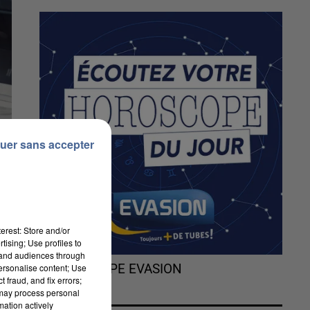
uer sans accepter
erest: Store and/or
tising; Use profiles to
tand audiences through
personalise content; Use
L'HOROSCOPE EVASION
 fraud, and fix errors;
 may process personal
mation actively