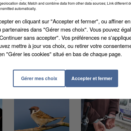
eolocation data; Match and combine data from other data sources; Link different de
nsmitted automatically.
, et seront gratuites pour les riverains. Deux d'entre
pter en cliquant sur "Accepter et fermer", ou affiner en
ux autres du côté de la place Audinot, précise
Le
/ou partenaires dans "Gérer mes choix". Vous pouvez éga
e limite de 90 minutes par borne. Elles devraient être
"Continuer sans accepter". Vos préférences ne s'appliqu
22.
uvez mettre à jour vos choix, ou retirer votre consenteme
en "Gérer les cookies" situé en bas de chaque page.
Gérer mes choix
Accepter et fermer