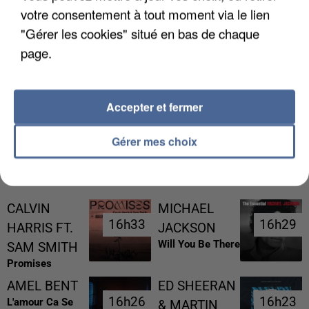
votre consentement à tout moment via le lien
"Gérer les cookies" situé en bas de chaque
page.
LES DONNÉES DE 300 000 CLIENTS DÉROBÉES À
INTERMARCHÉ APRÈS UNE...
Accepter et fermer
Gérer mes choix
RÉCEMMENT DIFFUSÉ
CALVIN
MICHAEL
16h33
16h33
16h29
16h29
HARRIS FT.
JACKSON
Will You Be There
SAM SMITH
Promises
AMEL BENT
ED SHEERAN
16h26
16h26
16h23
16h23
L'amour Ca Se
& MARTIN