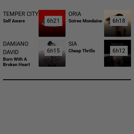
TEMPER CITY
ORIA
6h21
6h21
6h18
6h18
Self Aware
Soiree Mondaine
DAMIANO
SIA
6h15
6h15
6h12
6h12
Cheap Thrills
DAVID
Born With A
Broken Heart