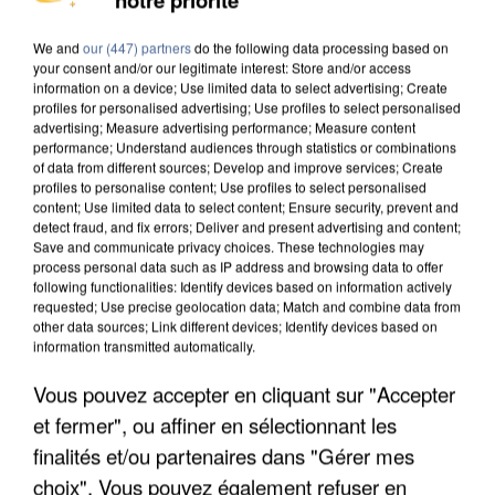
MAFIA INTERPELLÉ EN ALGÉRIE
We and
our (447) partners
do the following data processing based on
your consent and/or our legitimate interest: Store and/or access
information on a device; Use limited data to select advertising; Create
profiles for personalised advertising; Use profiles to select personalised
advertising; Measure advertising performance; Measure content
performance; Understand audiences through statistics or combinations
of data from different sources; Develop and improve services; Create
profiles to personalise content; Use profiles to select personalised
content; Use limited data to select content; Ensure security, prevent and
detect fraud, and fix errors; Deliver and present advertising and content;
Save and communicate privacy choices. These technologies may
process personal data such as IP address and browsing data to offer
following functionalities: Identify devices based on information actively
requested; Use precise geolocation data; Match and combine data from
other data sources; Link different devices; Identify devices based on
information transmitted automatically.
Vous pouvez accepter en cliquant sur "Accepter
UN SECOND CADRE DE LA DZ MAFIA
et fermer", ou affiner en sélectionnant les
INTERPELLÉ EN ALGÉRIE
finalités et/ou partenaires dans "Gérer mes
choix". Vous pouvez également refuser en