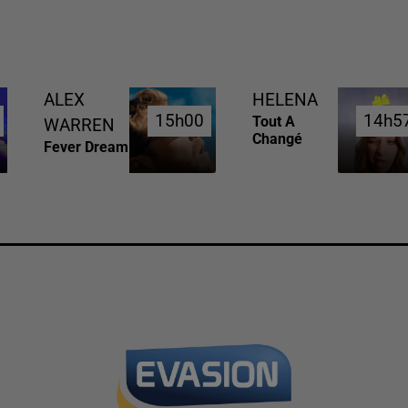
ALEX
HELENA
15h00
15h00
14h5
14h5
Tout A
WARREN
Changé
Fever Dream