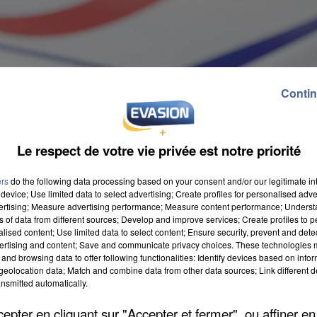
Contin
Le respect de votre vie privée est notre priorité
ers
do the following data processing based on your consent and/or our legitimate int
device; Use limited data to select advertising; Create profiles for personalised adver
vertising; Measure advertising performance; Measure content performance; Unders
ns of data from different sources; Develop and improve services; Create profiles to 
alised content; Use limited data to select content; Ensure security, prevent and detect
ertising and content; Save and communicate privacy choices. These technologies
ns la nuit de samedi à dimanche. Les forces de l'ord
and browsing data to offer following functionalities: Identify devices based on infor
eolocation data; Match and combine data from other data sources; Link different de
s objets dans les coffrets électriques ». Sur place,
nsmitted automatically.
un kit pour faire des cocktails Molotov. En fin
pter en cliquant sur "Accepter et fermer", ou affiner en
s et des cailloux.