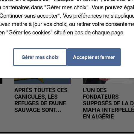
/ou partenaires dans "Gérer mes choix". Vous pouvez éga
"Continuer sans accepter". Vos préférences ne s'appliqu
uvez mettre à jour vos choix, ou retirer votre consenteme
en "Gérer les cookies" situé en bas de chaque page.
Gérer mes choix
Accepter et fermer
APRÈS TOUTES CES
L’UN DES
CANICULES, LES
FONDATEURS
REFUGES DE FAUNE
SUPPOSÉS DE LA D
SAUVAGE SONT...
MAFIA INTERPELL
EN ALGÉRIE