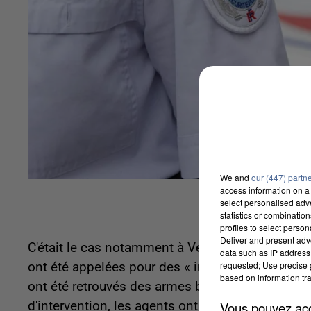
We and
our (447) partn
access information on a 
select personalised ad
statistics or combinatio
profiles to select person
Deliver and present adv
C'était le cas notamment à Verneuil-sur-Seine da
data such as IP address 
requested; Use precise g
ont été appelées pour des « individus cachant de
based on information tra
ont été retrouvés des armes blanches mais aussi 
Vous pouvez acce
d'intervention, les agents ont reçu des projectile