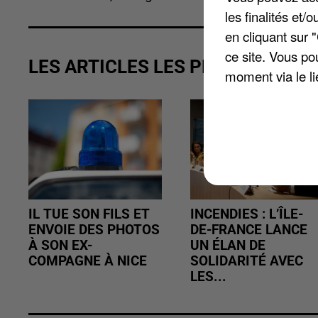
les finalités et
en cliquant sur 
ce site. Vous po
LES ARTICLES LES PLUS VUS
moment via le li
IL TUE SON FILS ET
INCENDIES : L’ÎLE-
ENVOIE DES PHOTOS
DE-FRANCE LANCE
À SON EX-
UN ÉLAN DE
COMPAGNE À NICE
SOLIDARITÉ AVEC
LES...