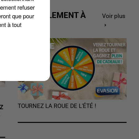
lement refuser
ACTUELLEMENT À
eront que pour
Voir plus
GAGNER
nt à tout
TOURNEZ LA ROUE DE L'ÉTÉ !
Z
É