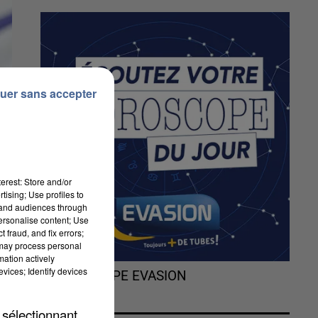
uer sans accepter
erest: Store and/or
tising; Use profiles to
tand audiences through
personalise content; Use
 fraud, and fix errors;
 may process personal
re
mation actively
vices; Identify devices
L'HOROSCOPE EVASION
 sélectionnant