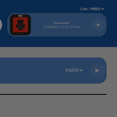
Live :
PARIS
Ensemble
CORNEILLE & VITAA
PARIS